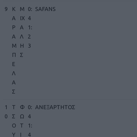
9
Κ
Μ
0:
SAFANS
Α
ΙΧ
4
Ρ
Α
1:
Α
Λ
2
Μ
Η
3
Π
Σ
Ε
Λ
Α
Σ
1
Τ
Φ
0:
ΑΝΕΞΑΡΤΗΤΟΣ
0
Σ
Ω
4
Ο
Τ
1:
Υ
Ι
4