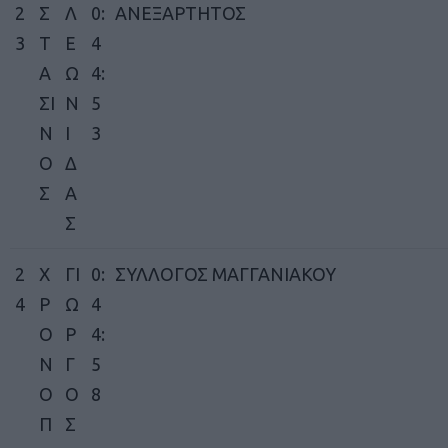
2
Σ
Λ
0:
ΑΝΕΞΑΡΤΗΤΟΣ
3
Τ
Ε
4
Α
Ω
4:
ΣΙ
Ν
5
Ν
Ι
3
Ο
Δ
Σ
Α
Σ
2
Χ
ΓΙ
0:
ΣΥΛΛΟΓΟΣ ΜΑΓΓΑΝΙΑΚΟΥ
4
Ρ
Ω
4
Ο
Ρ
4:
Ν
Γ
5
Ο
Ο
8
Π
Σ