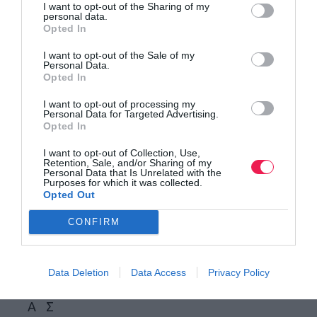
I want to opt-out of the Sharing of my
Ο
personal data.
Opted In
Υ
I want to opt-out of the Sale of my
Λ
Personal Data.
Opted In
Ο
Σ
I want to opt-out of processing my
Personal Data for Targeted Advertising.
Opted In
1
Ν
Ν
0:
ΣΔΥ ΜΕΣΣΗΝΙΑΣ – MANIACS
I want to opt-out of Collection, Use,
5
Ι
Ι
4
Retention, Sale, and/or Sharing of my
Personal Data that Is Unrelated with the
Κ
Κ
2:
Purposes for which it was collected.
Opted Out
Ο
Ο
3
Λ
Δ
6
CONFIRM
Α
Η
Κ
Μ
Data Deletion
Data Access
Privacy Policy
Ε
Ο
Α
Σ