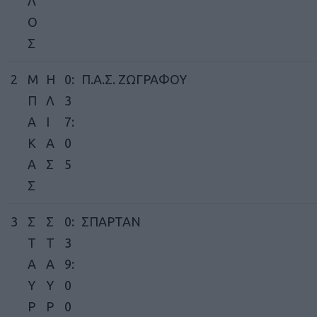
Λ
Ο
Σ
2
Μ
Η
0:
Π.Α.Σ. ΖΩΓΡΑΦΟΥ
Π
Λ
3
Α
Ι
7:
Κ
Α
0
Α
Σ
5
Σ
3
Σ
Σ
0:
ΣΠΑΡΤΑΝ
Τ
Τ
3
Α
Α
9:
Υ
Υ
0
Ρ
Ρ
0