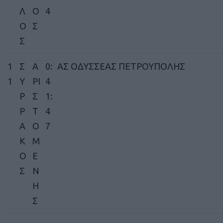
Λ
Ο
4
Ο
Σ
Σ
1
Σ
Α
0:
ΑΣ ΟΔΥΣΣΕΑΣ ΠΕΤΡΟΥΠΟΛΗΣ
1
Υ
ΡΙ
4
Ρ
Σ
1:
Ρ
Τ
4
Α
Ο
7
Κ
Μ
Ο
Ε
Σ
Ν
Η
Σ