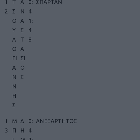
1
Τ
Α
0:
ΣΠΑΡΤΑΝ
2
Σ
Ν
4
Ο
Α
1:
Υ
Σ
4
Λ
Τ
8
Ο
Α
ΓΙ
ΣΙ
Α
Ο
Ν
Σ
Ν
Η
Σ
1
Μ
Δ
0:
ΑΝΕΞΑΡΤΗΤΟΣ
3
Π
Η
4
Ι
Μ
2: