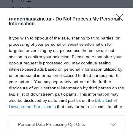
Λ
Η
0
Α
Τ
3
runnermagazine.gr -
Do Not Process My Personal
Information
Λ
Ρ
Η
Η
If you wish to opt-out of the sale, sharing to third parties, or
Σ
Σ
processing of your personal or sensitive information for
targeted advertising by us, please use the below opt-out
section to confirm your selection. Please note that after your
1
Γ
Δ
0:
SAFANS
opt-out request is processed you may continue seeing
4
Ε
Η
4
interest-based ads based on personal information utilized by
us or personal information disclosed to third parties prior to
Ω
Μ
2:
your opt-out. You may separately opt-out of the further
Ρ
Η
2
disclosure of your personal information by third parties on the
IAB’s list of downstream participants. This information may
Γ
Τ
2
also be disclosed by us to third parties on the
IAB’s List of
Α
Ρ
Downstream Participants
that may further disclose it to other
Κ
Η
third parties.
Ο
Σ
Personal Data Processing Opt Outs
Π