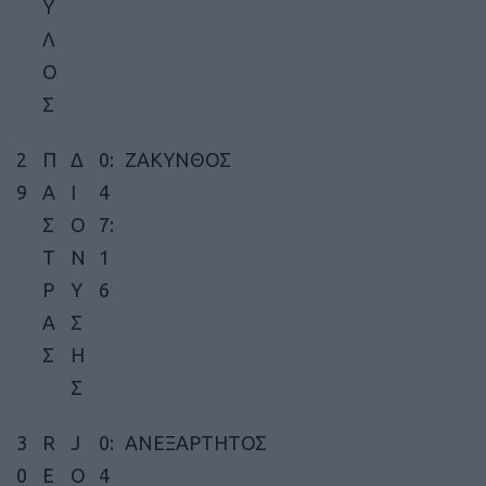
Υ
Λ
Ο
Σ
2
Π
Δ
0:
ΖΑΚΥΝΘΟΣ
9
Α
Ι
4
Σ
Ο
7:
Τ
Ν
1
Ρ
Υ
6
Α
Σ
Σ
Η
Σ
3
R
J
0:
ΑΝΕΞΑΡΤΗΤΟΣ
0
E
O
4