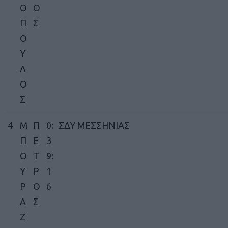
Ο
Ο
Π
Σ
Ο
Υ
Λ
Ο
Σ
4
Μ
Π
0:
ΣΔΥ ΜΕΣΣΗΝΙΑΣ
Π
Ε
3
Ο
Τ
9:
Υ
Ρ
1
Ρ
Ο
6
Α
Σ
Ζ