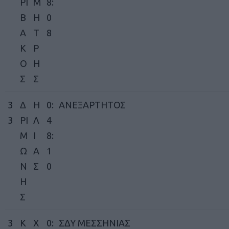
ΡΙ
Μ
8:
Β
Η
0
Α
Τ
8
Κ
Ρ
Ο
Η
Σ
Σ
3
Δ
Η
0:
ΑΝΕΞΑΡΤΗΤΟΣ
3
ΡΙ
Λ
4
Μ
Ι
8:
Ω
Α
1
Ν
Σ
0
Η
Σ
3
Κ
Χ
0:
ΣΔΥ ΜΕΣΣΗΝΙΑΣ