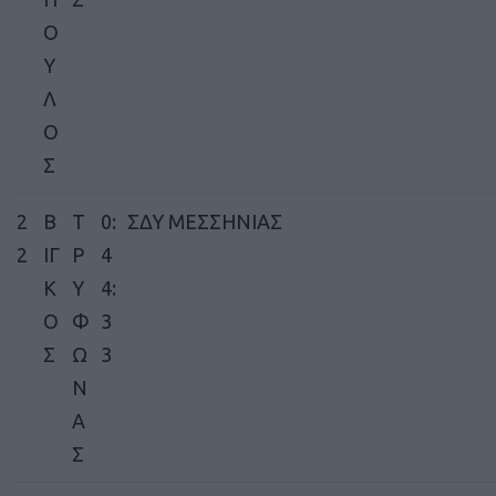
Ο
Υ
Λ
Ο
Σ
2
Β
Τ
0:
ΣΔΥ ΜΕΣΣΗΝΙΑΣ
2
ΙΓ
Ρ
4
Κ
Υ
4:
Ο
Φ
3
Σ
Ω
3
Ν
Α
Σ