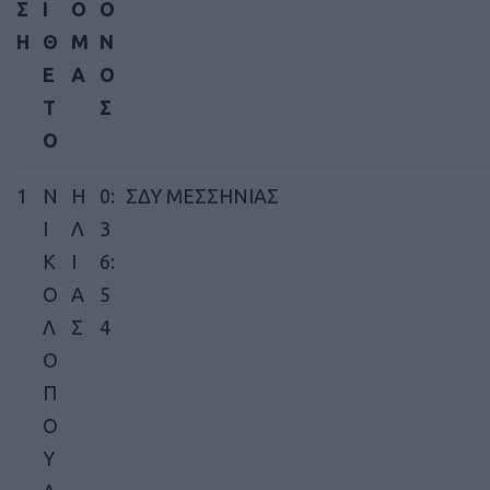
Σ
Ι
Ο
Ο
Η
Θ
Μ
Ν
Ε
Α
Ο
Τ
Σ
Ο
1
Ν
Η
0:
ΣΔΥ ΜΕΣΣΗΝΙΑΣ
Ι
Λ
3
Κ
Ι
6:
Ο
Α
5
Λ
Σ
4
Ο
Π
Ο
Υ