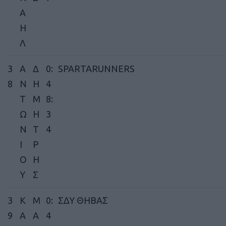
Α
Η
Λ
3
Α
Δ
0:
SPARTARUNNERS
8
Ν
Η
4
Τ
Μ
8:
Ω
Η
3
Ν
Τ
4
Ι
Ρ
Ο
Η
Υ
Σ
3
Κ
Μ
0:
ΣΔΥ ΘΗΒΑΣ
9
Α
Α
4