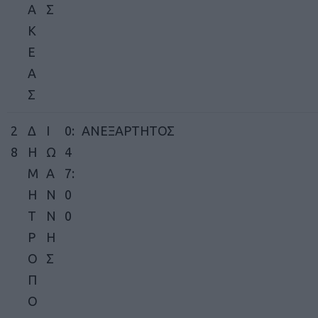
Α
Σ
Κ
Ε
Α
Σ
2
Δ
Ι
0:
ΑΝΕΞΑΡΤΗΤΟΣ
8
Η
Ω
4
Μ
Α
7:
Η
Ν
0
Τ
Ν
0
Ρ
Η
Ο
Σ
Π
Ο