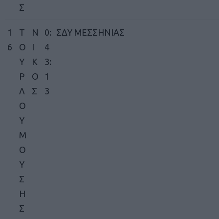
Σ
1
Τ
Ν
0:
ΣΔΥ ΜΕΣΣΗΝΙΑΣ
6
Ο
Ι
4
Υ
Κ
3:
Ρ
Ο
1
Λ
Σ
3
Ο
Υ
Μ
Ο
Υ
Σ
Η
Σ