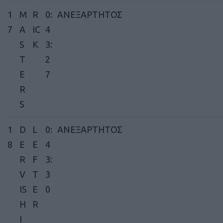
1
M
R
0:
ΑΝΕΞΑΡΤΗΤΟΣ
7
A
IC
4
S
K
3:
T
2
E
7
R
S
1
D
L
0:
ΑΝΕΞΑΡΤΗΤΟΣ
8
E
E
4
R
F
3:
V
T
3
IS
E
0
H
R
I