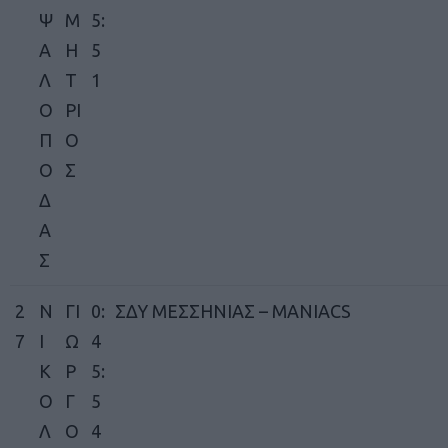
Ψ
Μ
5:
Α
Η
5
Λ
Τ
1
Ο
ΡΙ
Π
Ο
Ο
Σ
Δ
Α
Σ
2
Ν
ΓΙ
0:
ΣΔΥ ΜΕΣΣΗΝΙΑΣ – MANIACS
7
Ι
Ω
4
Κ
Ρ
5:
Ο
Γ
5
Λ
Ο
4