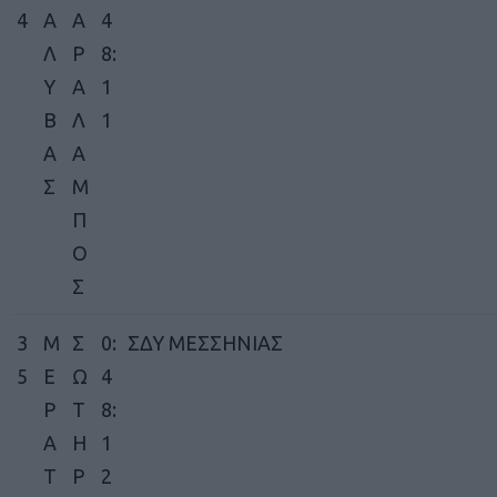
4
Α
Α
4
Λ
Ρ
8:
Υ
Α
1
Β
Λ
1
Α
Α
Σ
Μ
Π
Ο
Σ
3
Μ
Σ
0:
ΣΔΥ ΜΕΣΣΗΝΙΑΣ
5
Ε
Ω
4
Ρ
Τ
8:
Α
Η
1
Τ
Ρ
2