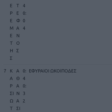
Ε
Τ
4
Ρ
Ε
0:
Ε
Φ
0
Μ
Α
4
Ε
Ν
Τ
Ο
Η
Σ
Σ
7
Κ
Α
0:
ΕΦΥΡΑΙΟΙ ΩΚΟΙΠΟΔΕΣ
Α
Θ
4
Ρ
Α
0:
ΣΙ
Ν
3
Ω
Α
2
Τ
ΣΙ