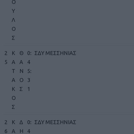
Ο
Υ
Λ
Ο
Σ
2
Κ
Θ
0:
ΣΔΥ ΜΕΣΣΗΝΙΑΣ
5
Α
Α
4
Τ
Ν
5:
Α
Ο
3
Κ
Σ
1
Ο
Σ
2
Κ
Δ
0:
ΣΔΥ ΜΕΣΣΗΝΙΑΣ
6
Α
Η
4