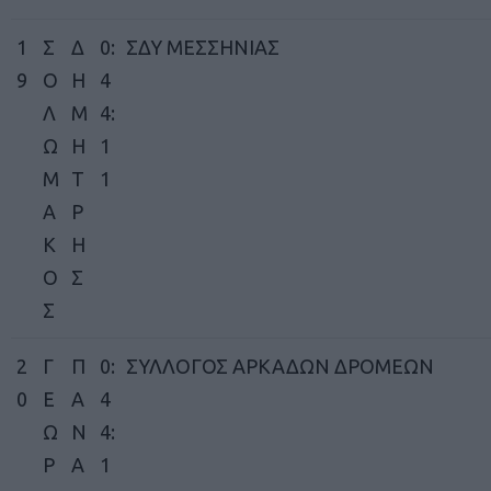
1
Σ
Δ
0:
ΣΔΥ ΜΕΣΣΗΝΙΑΣ
9
Ο
Η
4
Λ
Μ
4:
Ω
Η
1
Μ
Τ
1
Α
Ρ
Κ
Η
Ο
Σ
Σ
2
Γ
Π
0:
ΣΥΛΛΟΓΟΣ ΑΡΚΑΔΩΝ ΔΡΟΜΕΩΝ
0
Ε
Α
4
Ω
Ν
4:
Ρ
Α
1