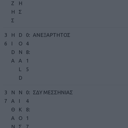
Ζ
Η
Η
Σ
Σ
3
H
D
0:
ΑΝΕΞΑΡΤΗΤΟΣ
6
I
O
4
D
N
8:
A
A
1
L
5
D
3
Ν
Ν
0:
ΣΔΥ ΜΕΣΣΗΝΙΑΣ
7
Α
Ι
4
Θ
Κ
8:
Α
Ο
1
Ν
Σ
7