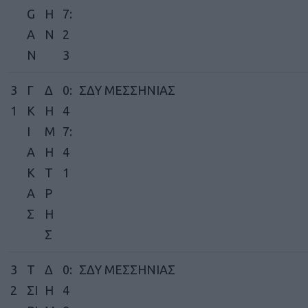
G
H
7:
A
N
2
N
3
3
Γ
Δ
0:
ΣΔΥ ΜΕΣΣΗΝΙΑΣ
1
Κ
Η
4
Ι
Μ
7:
Α
Η
4
Κ
Τ
1
Α
Ρ
Σ
Η
Σ
3
Τ
Δ
0:
ΣΔΥ ΜΕΣΣΗΝΙΑΣ
2
ΣΙ
Η
4