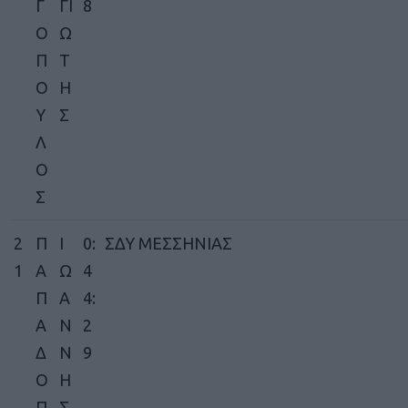
Γ
ΓΙ
8
Ο
Ω
Π
Τ
Ο
Η
Υ
Σ
Λ
Ο
Σ
2
Π
Ι
0:
ΣΔΥ ΜΕΣΣΗΝΙΑΣ
1
Α
Ω
4
Π
Α
4:
Α
Ν
2
Δ
Ν
9
Ο
Η
Π
Σ