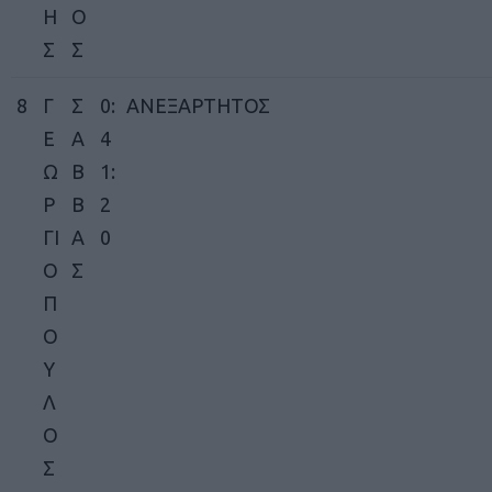
Η
Ο
Σ
Σ
8
Γ
Σ
0:
ΑΝΕΞΑΡΤΗΤΟΣ
Ε
Α
4
Ω
Β
1:
Ρ
Β
2
ΓΙ
Α
0
Ο
Σ
Π
Ο
Υ
Λ
Ο
Σ