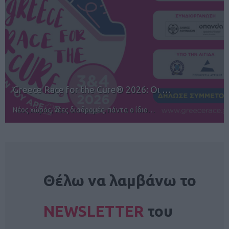
12ος TUI Rhodes Marathon: Άνοιγμα ε…
Αγώνες για όλους στην Ρόδο
NEWSLETTER
Θέλω να λαμβάνω το
NEWSLETTER
του