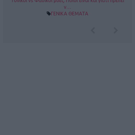
Τονικοί vs Φασικοί μύες: Ποιοι είναι και γιατί πρέπει
ν…
ΓΕΝΙΚΑ ΘΕΜΑΤΑ