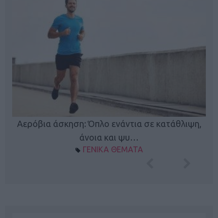
Κ
Αερόβια άσκηση: Όπλο ενάντια σε κατάθλιψη,
φή
άνοια και ψυ…
ΓΕΝΙΚΑ ΘΕΜΑΤΑ