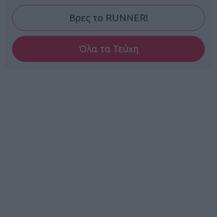
Βρες το RUNNER!
Όλα τα Τεύχη