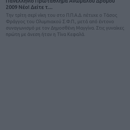
Πανελλήνιο Πρωτάθλημα Ανωμάλου Δρόμου
2009 Νέο! Δείτε τ…
Την τρίτη σερί νίκη του στο Π.Π.Α.Δ. πέτυχε ο Τάσος
Φράγγος του Ολυμπιακού Σ.Φ.Π., μετά από έντονο
συναγωνισμό με τον Δημοσθένη Μαγγίνα. Στις γυναίκες
πρώτη με άνεση ήταν η Τίνα Κεφαλά.