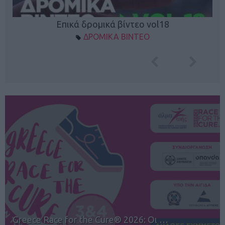
Επικά δρομικά βίντεο vol18
ΔΡΟΜΙΚΑ ΒΙΝΤΕΟ
12ος TUI Rhodes Marathon: Άνοιγμα ε…