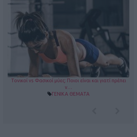
Τονικοί vs Φασικοί μύες: Ποιοι είναι και γιατί πρέπει
ν…
ΓΕΝΙΚΑ ΘΕΜΑΤΑ