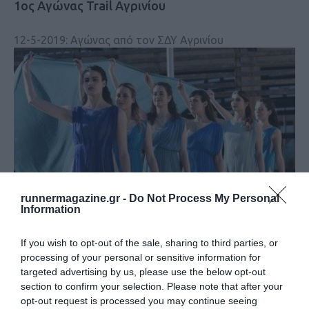
1ος Αγώνας Trail Αγρινίου
12-5-2019: Αγώνας από τον ΣΔΥ Αγρινίου
runnermagazine.gr -
Do Not Process My Personal
Information
Διεθνής Μαραθώνιος Ολυμπίας – Olympia
If you wish to opt-out of the sale, sharing to third parties, or
Marathon
processing of your personal or sensitive information for
targeted advertising by us, please use the below opt-out
section to confirm your selection. Please note that after your
opt-out request is processed you may continue seeing