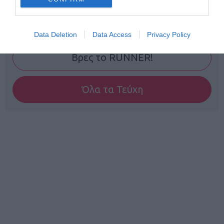
Γίνε Συνδρομητής
Data Deletion
Data Access
Privacy Policy
Βρες το RUNNER!
Όλα τα Τεύχη