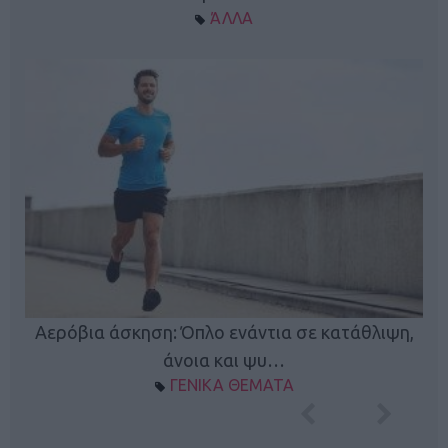
ΆΛΛΑ
Κ
Αερόβια άσκηση: Όπλο ενάντια σε κατάθλιψη,
φή
άνοια και ψυ…
ΓΕΝΙΚΑ ΘΕΜΑΤΑ