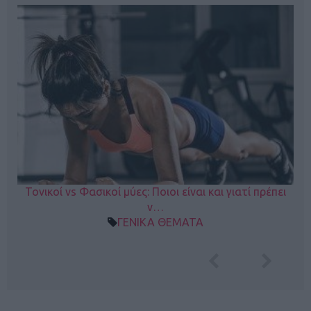
Τονικοί vs Φασικοί μύες: Ποιοι είναι και γιατί πρέπει
ν…
ΓΕΝΙΚΑ ΘΕΜΑΤΑ