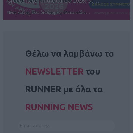
12ος TUI Rhodes Marathon: Άνοιγμα ε…
Αγώνες για όλους στην Ρόδο
NEWSLETTER
Θέλω να λαμβάνω το
NEWSLETTER
του
RUNNER με όλα τα
RUNNING NEWS