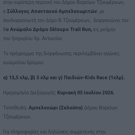
στην ευρύτερη περιοχή του Δήμου Βορείων Τζουμέρκων,
ο
Σύλλογος Απανταχού Αμπελοχωριτών
, με
συνδιοργανωτή τον Δήμο Β.Τζουμέρκων, διοργανώνει τον
8
o Ανώμαλο Δρόμο Skloupo Trail Run,
εις μνήμην
του Γρηγορίου Χρ. Αντωνίου
Το πρόγραμμα της διοργάνωσης περιλαμβάνει αγώνες
ανώμαλου δρόμου:
α) 13,5 χλμ, β) 5 χλμ και γ) Παιδιών-Kids Race (1χλμ).
Ημερομηνία Διεξαγωγής:
Κυριακή 05 Ιουλίου 2026.
Τοποθεσία:
Αμπελοχώρι (Σκλούπο)
Δήμου Βορείων
Τζουμέρκων.
Για πληροφορίες και δηλώσεις συμμετοχής στην