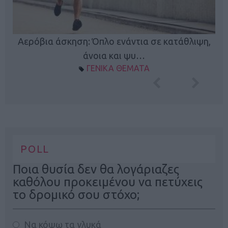
Κ
Αερόβια άσκηση: Όπλο ενάντια σε κατάθλιψη,
φή
άνοια και ψυ…
ΓΕΝΙΚΑ ΘΕΜΑΤΑ
POLL
Ποια θυσία δεν θα λογάριαζες
καθόλου προκειμένου να πετύχεις
το δρομικό σου στόχο;
Να κόψω τα γλυκά