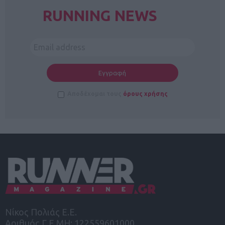
RUNNING NEWS
Αποδέχομαι τους
όρους χρήσης
Νίκος Πολιάς Ε.Ε.
Αριθμός Γ.Ε.ΜΗ: 122559601000