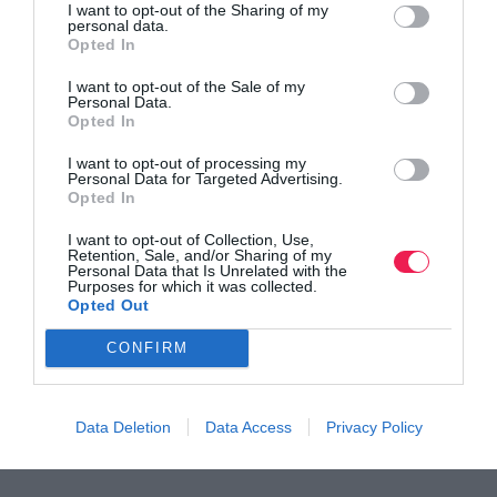
I want to opt-out of the Sharing of my
5o Sterea Run – 18ος Δρόμος του Επαμεινώνδα
personal data.
Opted In
Δείτε τις πληροφορίες της διοργάνωσης
I want to opt-out of the Sale of my
Personal Data.
Opted In
I want to opt-out of processing my
Personal Data for Targeted Advertising.
Opted In
I want to opt-out of Collection, Use,
Retention, Sale, and/or Sharing of my
Personal Data that Is Unrelated with the
Purposes for which it was collected.
Opted Out
CONFIRM
Data Deletion
Data Access
Privacy Policy