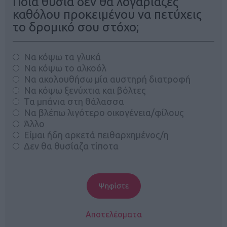
Ποια θυσία δεν θα λογάριαζες
καθόλου προκειμένου να πετύχεις
το δρομικό σου στόχο;
Να κόψω τα γλυκά
Να κόψω το αλκοόλ
Να ακολουθήσω μία αυστηρή διατροφή
Να κόψω ξενύχτια και βόλτες
Τα μπάνια στη θάλασσα
Να βλέπω λιγότερο οικογένεια/φίλους
Άλλο
Είμαι ήδη αρκετά πειθαρχημένος/η
Δεν θα θυσίαζα τίποτα
Αποτελέσματα