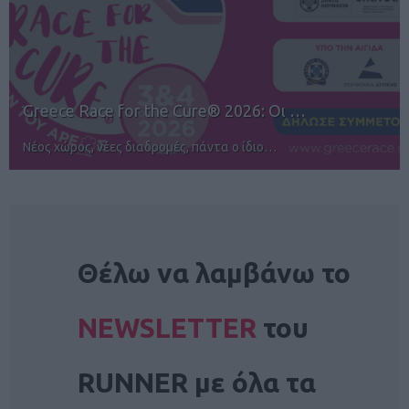
12ος TUI Rhodes Marathon: Άνοιγμα ε…
Αγώνες για όλους στην Ρόδο
NEWSLETTER
Θέλω να λαμβάνω το
NEWSLETTER
του
RUNNER με όλα τα