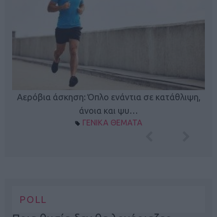
Κ
Αερόβια άσκηση: Όπλο ενάντια σε κατάθλιψη,
φή
άνοια και ψυ…
ΓΕΝΙΚΑ ΘΕΜΑΤΑ
POLL