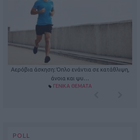
Κ
Αερόβια άσκηση: Όπλο ενάντια σε κατάθλιψη,
φή
άνοια και ψυ…
ΓΕΝΙΚΑ ΘΕΜΑΤΑ
POLL