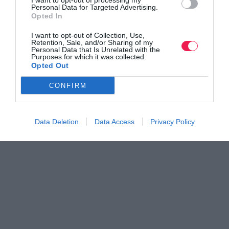
I want to opt-out of processing my
Βρες το RUNNER!
Personal Data for Targeted Advertising.
Opted In
Όλα τα Τεύχη
I want to opt-out of Collection, Use,
Retention, Sale, and/or Sharing of my
Personal Data that Is Unrelated with the
Purposes for which it was collected.
Opted Out
CONFIRM
Data Deletion
Data Access
Privacy Policy