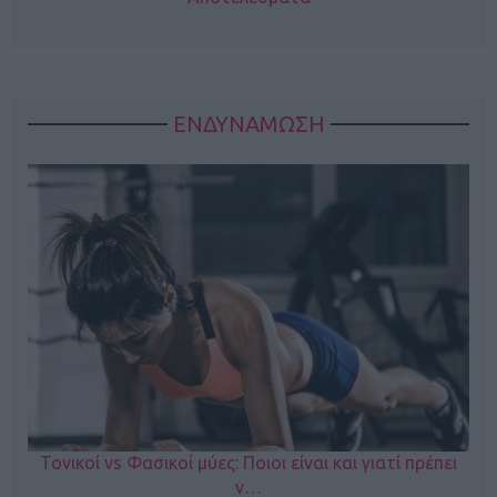
ΕΝΔΥΝΑΜΩΣΗ
Τονικοί vs Φασικοί μύες: Ποιοι είναι και γιατί πρέπει
ν…