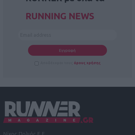
RUNNING NEWS
Αποδέχομαι τους
όρους χρήσης
Νίκος Πολιάς Ε.Ε.