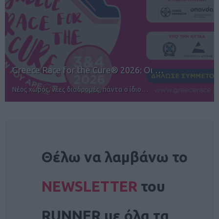
12ος TUI Rhodes Marathon: Άνοιγμα ε…
Αγώνες για όλους στην Ρόδο
NEWSLETTER
Θέλω να λαμβάνω το
NEWSLETTER
του
RUNNER με όλα τα