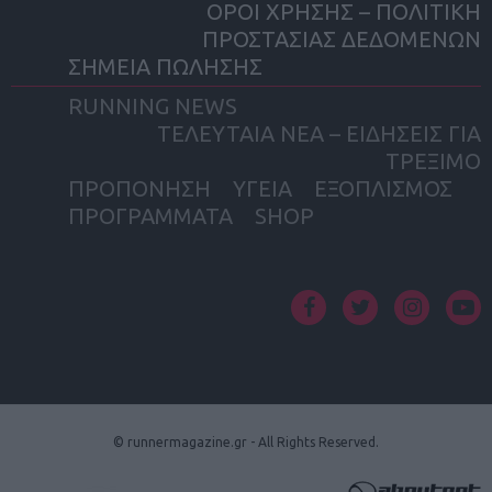
ΟΡΟΙ ΧΡΗΣΗΣ – ΠΟΛΙΤΙΚΗ
ΠΡΟΣΤΑΣΙΑΣ ΔΕΔΟΜΕΝΩΝ
ΣΗΜΕΙΑ ΠΩΛΗΣΗΣ
RUNNING NEWS
ΤΕΛΕΥΤΑΙΑ ΝΕΑ – ΕΙΔΗΣΕΙΣ ΓΙΑ
ΤΡΕΞΙΜΟ
ΠΡΟΠΟΝΗΣΗ
ΥΓΕΙΑ
ΕΞΟΠΛΙΣΜΟΣ
ΠΡΟΓΡΑΜΜΑΤΑ
SHOP
facebook
twitter
instagram
yout
© runnermagazine.gr - All Rights Reserved.