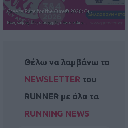
12ος TUI Rhodes Marathon: Άνοιγμα ε…
Αγώνες για όλους στην Ρόδο
NEWSLETTER
Θέλω να λαμβάνω το
NEWSLETTER
του
RUNNER με όλα τα
RUNNING NEWS