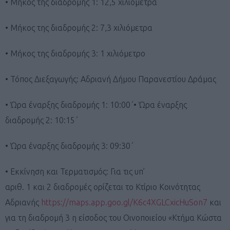
• Μήκος της διαδρομής 1: 12,5 χιλιόμετρα
• Μήκος της διαδρομής 2: 7,3 χιλιόμετρα
• Μήκος της διαδρομής 3: 1 χιλιόμετρο
• Τόπος Διεξαγωγής: Αδριανή Δήμου Παρανεστίου Δράμας
• Ώρα έναρξης διαδρομής 1: 10:00΄• Ώρα έναρξης
διαδρομής 2: 10:15΄
• Ώρα έναρξης διαδρομής 3: 09:30΄
• Εκκίνηση και Τερματισμός: Για τις υπ’
αριθ. 1 και 2 διαδρομές ορίζεται το Κτίριο Κοινότητας
Αδριανής
https://maps.app.goo.gl/K6c4XGLCxicHuSon7
και
για τη διαδρομή 3 η είσοδος του Οινοποιείου «Κτήμα Κώστα