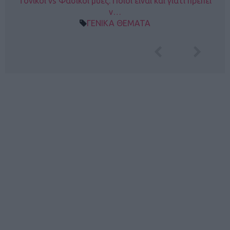
Τονικοί vs Φασικοί μύες: Ποιοι είναι και γιατί πρέπει
ν…
ΓΕΝΙΚΑ ΘΕΜΑΤΑ