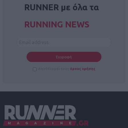
RUNNER με όλα τα
RUNNING NEWS
Αποδέχομαι τους
όρους χρήσης