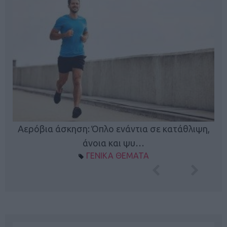
Κ
Αερόβια άσκηση: Όπλο ενάντια σε κατάθλιψη,
φή
άνοια και ψυ…
ΓΕΝΙΚΑ ΘΕΜΑΤΑ