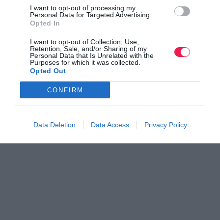
I want to opt-out of processing my
Personal Data for Targeted Advertising.
Βρες το RUNNER!
Opted In
I want to opt-out of Collection, Use,
Όλα τα Τεύχη
Retention, Sale, and/or Sharing of my
Personal Data that Is Unrelated with the
Purposes for which it was collected.
Opted Out
CONFIRM
Data Deletion
Data Access
Privacy Policy