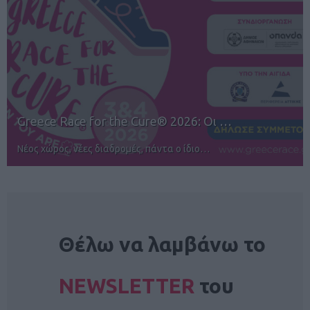
12ος TUI Rhodes Marathon: Άνοιγμα ε…
Αγώνες για όλους στην Ρόδο
NEWSLETTER
Θέλω να λαμβάνω το
NEWSLETTER
του