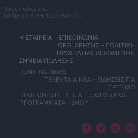
Νίκος Πολιάς Ε.Ε.
Αριθμός Γ.Ε.ΜΗ: 122559601000
Η ΕΤΑΙΡΕΙΑ
ΕΠΙΚΟΙΝΩΝΙΑ
ΟΡΟΙ ΧΡΗΣΗΣ – ΠΟΛΙΤΙΚΗ
ΠΡΟΣΤΑΣΙΑΣ ΔΕΔΟΜΕΝΩΝ
ΣΗΜΕΙΑ ΠΩΛΗΣΗΣ
RUNNING NEWS
ΤΕΛΕΥΤΑΙΑ ΝΕΑ – ΕΙΔΗΣΕΙΣ ΓΙΑ
ΤΡΕΞΙΜΟ
ΠΡΟΠΟΝΗΣΗ
ΥΓΕΙΑ
ΕΞΟΠΛΙΣΜΟΣ
ΠΡΟΓΡΑΜΜΑΤΑ
SHOP
facebook
twitter
instagram
yout