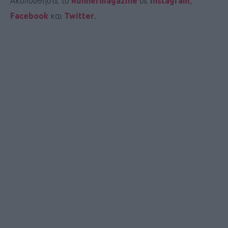
Ακολουθήστε το
Runnermagazine
σε
Instagram
,
Facebook
και
Twitter
.