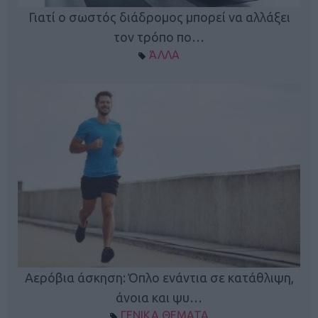
Γιατί ο σωστός διάδρομος μπορεί να αλλάξει
τον τρόπο πο…
ΆΛΛΑ
Κ
Αερόβια άσκηση: Όπλο ενάντια σε κατάθλιψη,
φή
άνοια και ψυ…
ΓΕΝΙΚΑ ΘΕΜΑΤΑ