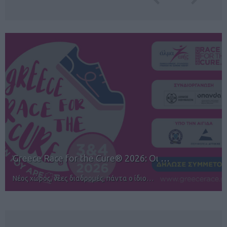
12ος TUI Rhodes Marathon: Άνοιγμα ε…
Αγώνες για όλους στην Ρόδο