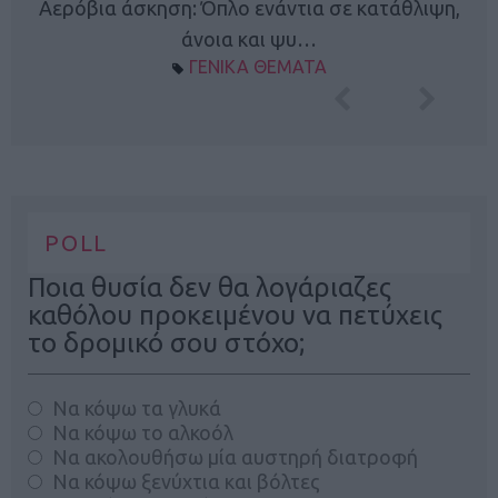
Κ
Αερόβια άσκηση: Όπλο ενάντια σε κατάθλιψη,
φή
άνοια και ψυ…
ΓΕΝΙΚΑ ΘΕΜΑΤΑ
POLL
Ποια θυσία δεν θα λογάριαζες
καθόλου προκειμένου να πετύχεις
το δρομικό σου στόχο;
Να κόψω τα γλυκά
Να κόψω το αλκοόλ
Να ακολουθήσω μία αυστηρή διατροφή
Να κόψω ξενύχτια και βόλτες