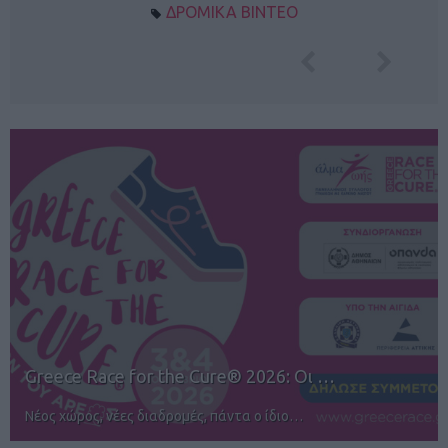
ΔΡΟΜΙΚΑ ΒΙΝΤΕΟ
12ος TUI Rhodes Marathon: Άνοιγμα ε…
Αγώνες για όλους στην Ρόδο