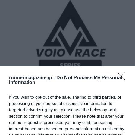
runnermagazine.gr -
Do Not Process My Personal
Voio Race Series 2026 – Avgerinos Race
Information
Δείτε τις πληροφορίες της διοργάνωσης
If you wish to opt-out of the sale, sharing to third parties, or
processing of your personal or sensitive information for
targeted advertising by us, please use the below opt-out
section to confirm your selection. Please note that after your
opt-out request is processed you may continue seeing
interest-based ads based on personal information utilized by
us or personal information disclosed to third parties prior to