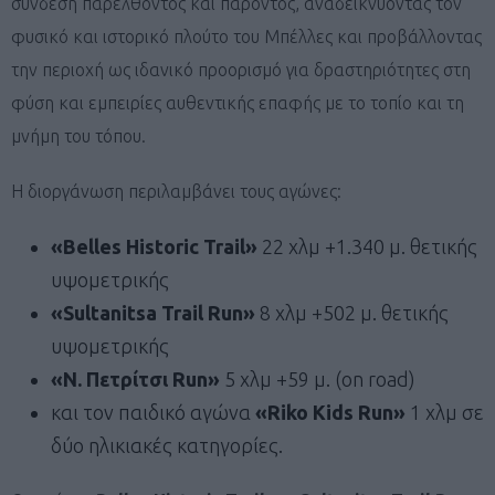
σύνδεση παρελθόντος και παρόντος, αναδεικνύοντας τον
φυσικό και ιστορικό πλούτο του Μπέλλες και προβάλλοντας
την περιοχή ως ιδανικό προορισμό για δραστηριότητες στη
φύση και εμπειρίες αυθεντικής επαφής με το τοπίο και τη
μνήμη του τόπου.
Η διοργάνωση περιλαμβάνει τους αγώνες:
«Belles Historic Trail»
22 χλμ +1.340 μ. θετικής
υψομετρικής
«Sultanitsa Trail Run»
8 χλμ +502 μ. θετικής
υψομετρικής
«Ν. Πετρίτσι Run»
5 χλμ +59 μ. (on road)
και τον παιδικό αγώνα
«Riko Kids Run»
1 χλμ σε
δύο ηλικιακές κατηγορίες.