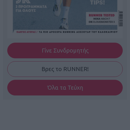
Γίνε Συνδρομητής
Βρες το RUNNER!
Όλα τα Τεύχη