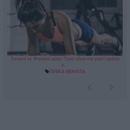
Τονικοί vs Φασικοί μύες: Ποιοι είναι και γιατί πρέπει
ν…
ΓΕΝΙΚΑ ΘΕΜΑΤΑ