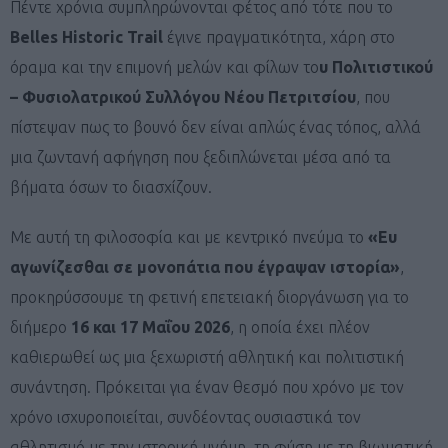
Πέντε χρόνια συμπληρώνονται φέτος από τότε που το
Belles Historic Trail
έγινε πραγματικότητα, χάρη στο
όραμα και την επιμονή μελών και φίλων το
υ Πολιτιστικού
– Φυσιολατρικού Συλλόγου Νέου Πετριτσίου
, που
πίστεψαν πως το βουνό δεν είναι απλώς ένας τόπος, αλλά
μια ζωντανή αφήγηση που ξεδιπλώνεται μέσα από τα
βήματα όσων το διασχίζουν.
Με αυτή τη φιλοσοφία και με κεντρικό πνεύμα το
«Ευ
αγωνίζεσθαι σε μονοπάτια που έγραψαν ιστορία»
,
προκηρύσσουμε τη φετινή επετειακή διοργάνωση για το
διήμερο
16 και 17 Μαΐου 2026
, η οποία έχει πλέον
καθιερωθεί ως μια ξεχωριστή αθλητική και πολιτιστική
συνάντηση. Πρόκειται για έναν θεσμό που χρόνο με τον
χρόνο ισχυροποιείται, συνδέοντας ουσιαστικά τον
αθλητισμό με την ιστορική μνήμη, τη φύση με τη βιωματική