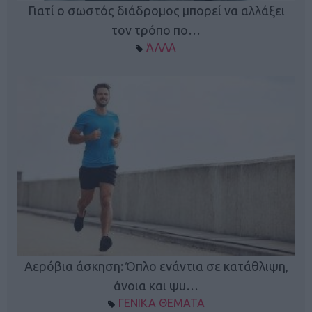
Γιατί ο σωστός διάδρομος μπορεί να αλλάξει
τον τρόπο πο…
ΆΛΛΑ
Κ
Αερόβια άσκηση: Όπλο ενάντια σε κατάθλιψη,
φή
άνοια και ψυ…
ΓΕΝΙΚΑ ΘΕΜΑΤΑ