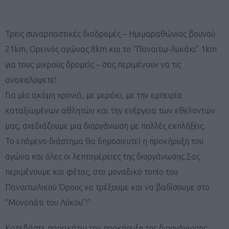
Τρεις συναρπαστικές διαδρομές – Ημιμαραθώνιος βουνού
21km, Ορεινός αγώνας 8km και το “Παναιτω-λυκάκι” 1km
για τους μικρούς δρομείς – σας περιμένουν να τις
ανακαλύψετε!
Για μία ακόμη χρονιά, με μεράκι, με την εμπειρία
καταξιωμένων αθλητών και την ενέργεια των εθελοντών
μας, σχεδιάζουμε μια διοργάνωση με πολλές εκπλήξεις.
Το επόμενο διάστημα θα δημοσιευτεί η προκήρυξη του
αγώνα και όλες οι λεπτομέρειες της διοργάνωσης.Σας
περιμένουμε και φέτος, στο μοναδικό τοπίο του
Παναιτωλικού Όρους να τρέξουμε και να βαδίσουμε στο
“Μονοπάτι του Λύκου”!”
Κατεβάστε παρακάτω την προκήρυξη της διοργάνωσης.