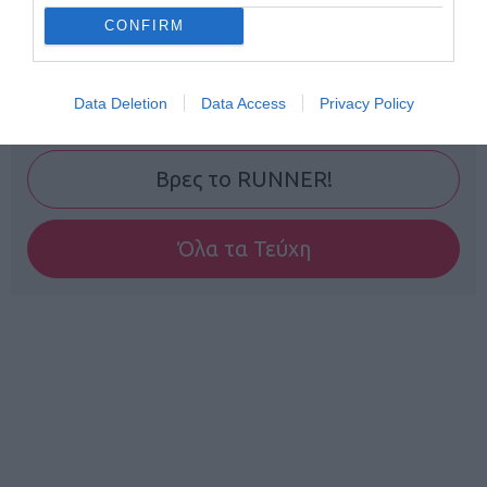
CONFIRM
Data Deletion
Data Access
Privacy Policy
Γίνε Συνδρομητής
Βρες το RUNNER!
Όλα τα Τεύχη