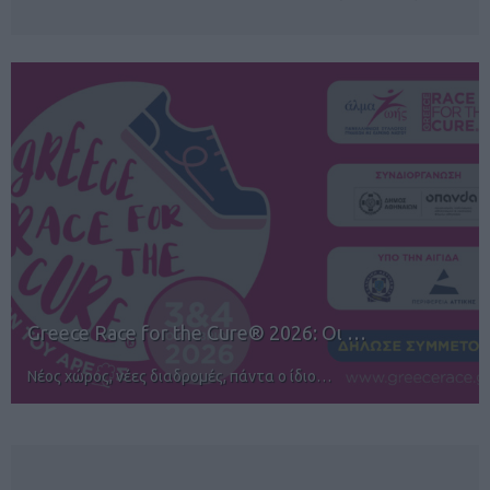
12ος TUI Rhodes Marathon: Άνοιγμα ε…
Αγώνες για όλους στην Ρόδο