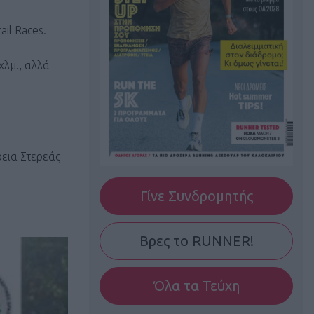
il Races.
χλμ., αλλά
εια Στερεάς
Γίνε Συνδρομητής
Βρες το RUNNER!
Όλα τα Τεύχη