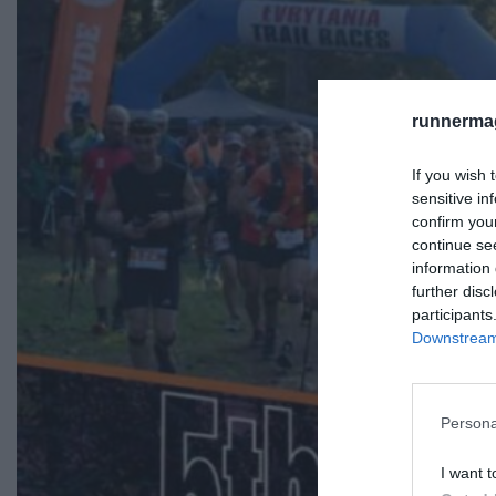
runnermag
If you wish 
sensitive in
confirm you
continue se
information 
further disc
participants
Downstream 
Persona
I want t