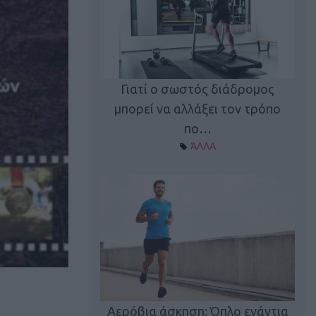
Γιατί ο σωστός διάδρομος
ι καφεΐνη
Τ
μπορεί να αλλάξει τον τρόπο
Α ΘΕΜΑΤΑ
πο…
ΆΛΛΑ
utions: Η άσκηση
Κα
 για το 2026!
Αερόβια άσκηση: Όπλο ενάντια