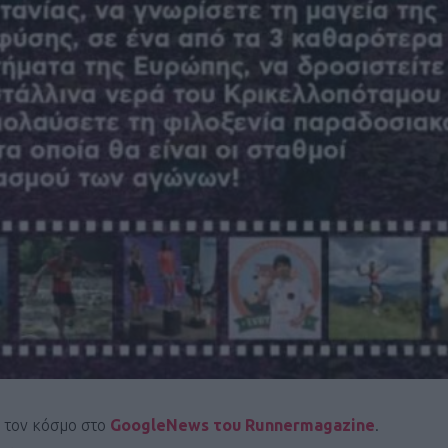
Καφές κα
ΓΕΝΙΚ
New Year Resol
ι τον κόσμο στο
GoogleNews του Runnermagazine
.
στην κορυφή