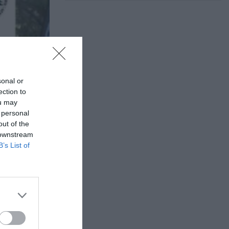
sonal or
ection to
ou may
 personal
out of the
 downstream
B’s List of