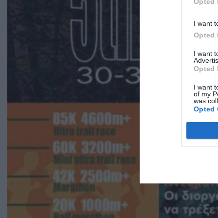
Opted 
I want t
Opted 
I want 
Advertis
Opted 
I want t
of my P
was col
Opted 