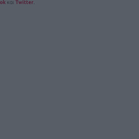
ook
και
Twitter
.
ΓΕΝΙΚ