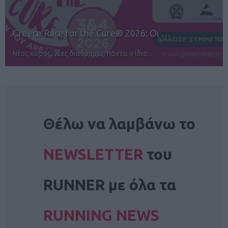
12ος TUI Rhodes Marathon: Άνοιγμα ε…
Αγώνες για όλους στην Ρόδο
NEWSLETTER
Θέλω να λαμβάνω το
NEWSLETTER
του
RUNNER με όλα τα
RUNNING NEWS