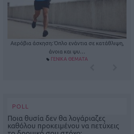
Κ
Αερόβια άσκηση: Όπλο ενάντια σε κατάθλιψη,
φή
άνοια και ψυ…
ΓΕΝΙΚΑ ΘΕΜΑΤΑ
POLL
Ποια θυσία δεν θα λογάριαζες
καθόλου προκειμένου να πετύχεις
το δρομικό σου στόχο;