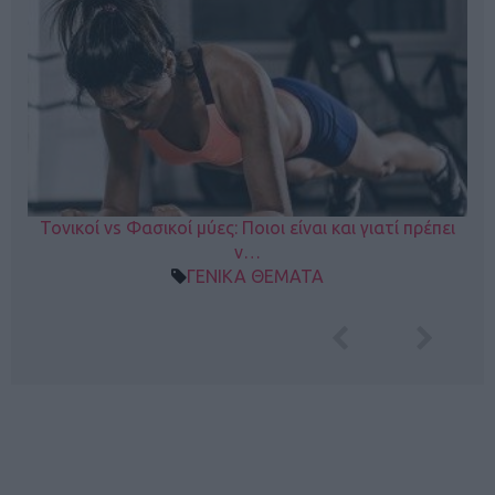
Τονικοί vs Φασικοί μύες: Ποιοι είναι και γιατί πρέπει
ν…
ΓΕΝΙΚΑ ΘΕΜΑΤΑ