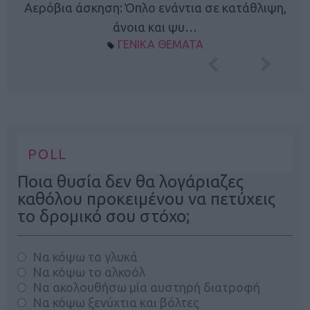
Κ
Αερόβια άσκηση: Όπλο ενάντια σε κατάθλιψη,
φή
άνοια και ψυ…
ΓΕΝΙΚΑ ΘΕΜΑΤΑ
POLL
Ποια θυσία δεν θα λογάριαζες
καθόλου προκειμένου να πετύχεις
το δρομικό σου στόχο;
Να κόψω τα γλυκά
Να κόψω το αλκοόλ
Να ακολουθήσω μία αυστηρή διατροφή
Να κόψω ξενύχτια και βόλτες