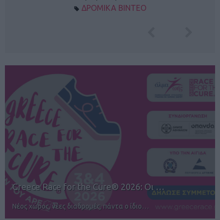
ΔΡΟΜΙΚΑ ΒΙΝΤΕΟ
12ος TUI Rhodes Marathon: Άνοιγμα ε
Αγώνες για όλους στην Ρόδο