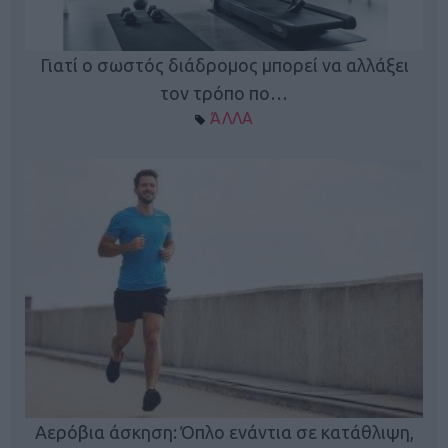
Γιατί ο σωστός διάδρομος μπορεί να αλλάξει
τον τρόπο πο…
ΆΛΛΑ
Κ
Αερόβια άσκηση: Όπλο ενάντια σε κατάθλιψη,
φή