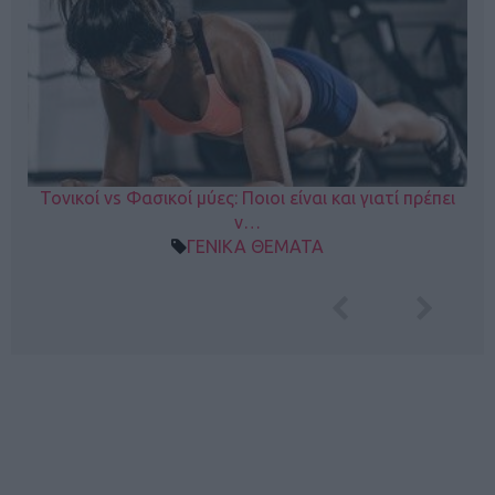
Τονικοί vs Φασικοί μύες: Ποιοι είναι και γιατί πρέπει
ν…
ΓΕΝΙΚΑ ΘΕΜΑΤΑ