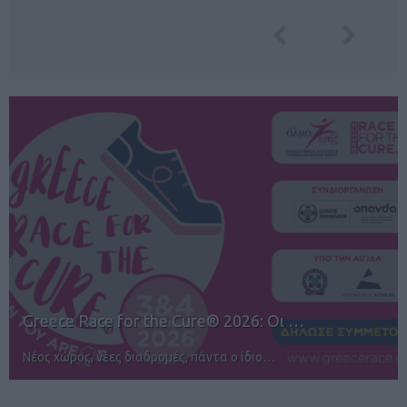
12ος TUI Rhodes Marathon: Άνοιγμα ε…
Αγώνες για όλους στην Ρόδο