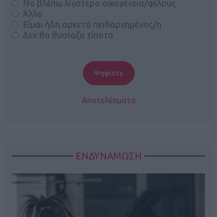
Να βλέπω λιγότερο οικογένεια/φίλους
Άλλο
Είμαι ήδη αρκετά πειθαρχημένος/η
Δεν θα θυσίαζα τίποτα
Αποτελέσματα
ΕΝΔΥΝΑΜΩΣΗ