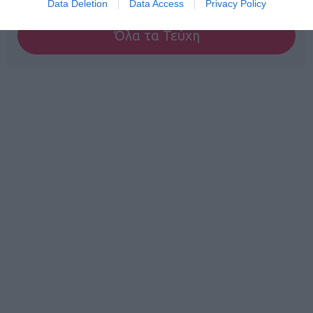
Data Deletion
Data Access
Privacy Policy
Όλα τα Τεύχη