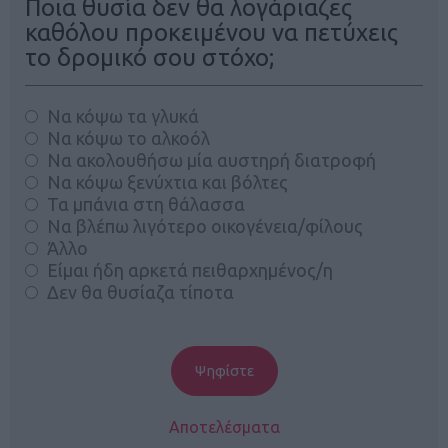
Ποια θυσία δεν θα λογάριαζες
καθόλου προκειμένου να πετύχεις
το δρομικό σου στόχο;
Να κόψω τα γλυκά
Να κόψω το αλκοόλ
Να ακολουθήσω μία αυστηρή διατροφή
Να κόψω ξενύχτια και βόλτες
Τα μπάνια στη θάλασσα
Να βλέπω λιγότερο οικογένεια/φίλους
Άλλο
Είμαι ήδη αρκετά πειθαρχημένος/η
Δεν θα θυσίαζα τίποτα
Αποτελέσματα