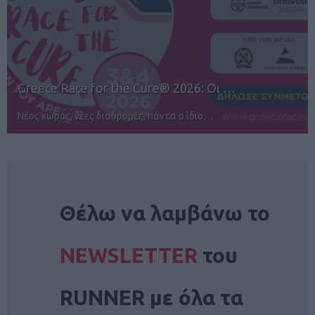
12ος TUI Rhodes Marathon: Άνοιγμα ε…
Αγώνες για όλους στην Ρόδο
NEWSLETTER
Θέλω να λαμβάνω το
NEWSLETTER
του
RUNNER με όλα τα