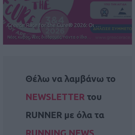
12ος TUI Rhodes Marathon: Άνοιγμα ε…
Αγώνες για όλους στην Ρόδο
NEWSLETTER
Θέλω να λαμβάνω το
NEWSLETTER
του
RUNNER με όλα τα
RUNNING NEWS