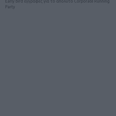
Early bird εγγραφές για το απόλυτο Corporate Running
Party