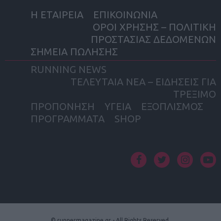
Η ΕΤΑΙΡΕΙΑ
ΕΠΙΚΟΙΝΩΝΙΑ
ΟΡΟΙ ΧΡΗΣΗΣ – ΠΟΛΙΤΙΚΗ
ΠΡΟΣΤΑΣΙΑΣ ΔΕΔΟΜΕΝΩΝ
ΣΗΜΕΙΑ ΠΩΛΗΣΗΣ
RUNNING NEWS
ΤΕΛΕΥΤΑΙΑ ΝΕΑ – ΕΙΔΗΣΕΙΣ ΓΙΑ
ΤΡΕΞΙΜΟ
ΠΡΟΠΟΝΗΣΗ
ΥΓΕΙΑ
ΕΞΟΠΛΙΣΜΟΣ
ΠΡΟΓΡΑΜΜΑΤΑ
SHOP
facebook
twitter
instagram
yout
© runnermagazine.gr - All Rights Reserved.