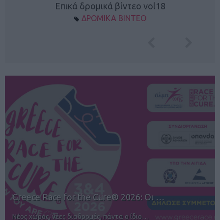
Επικά δρομικά βίντεο vol18
ΔΡΟΜΙΚΑ ΒΙΝΤΕΟ
12ος TUI Rhodes Marathon: Άνοιγμα ε…
Αγώνες για όλους στην Ρόδο