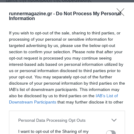
Δείτε την προκήρυξη της διοργάνωσης
runnermagazine.gr -
Do Not Process My Personal
Information
If you wish to opt-out of the sale, sharing to third parties, or
processing of your personal or sensitive information for
targeted advertising by us, please use the below opt-out
section to confirm your selection. Please note that after your
opt-out request is processed you may continue seeing
interest-based ads based on personal information utilized by
us or personal information disclosed to third parties prior to
your opt-out. You may separately opt-out of the further
disclosure of your personal information by third parties on the
Radisson Blu Διεθνής Μαραθώνιος Λάρνακας
IAB’s list of downstream participants. This information may
2026
also be disclosed by us to third parties on the
IAB’s List of
Downstream Participants
that may further disclose it to other
Δείτε τις πληροφορίες της διοργάνωσης
third parties.
Personal Data Processing Opt Outs
I want to opt-out of the Sharing of my