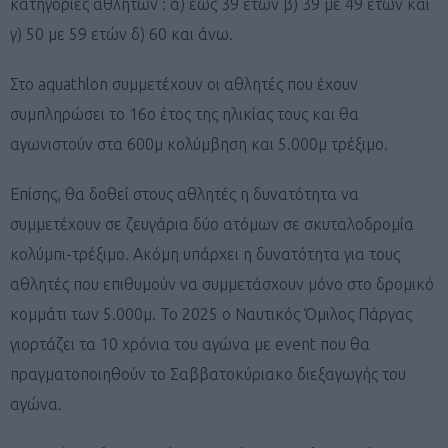
κατηγορίες αθλητών : α) έως 39 ετών β) 39 με 49 ετών και
γ) 50 με 59 ετών δ) 60 και άνω.
Στο aquathlon συμμετέχουν οι αθλητές που έχουν
συμπληρώσει το 16ο έτος της ηλικίας τους και θα
αγωνιστούν στα 600μ κολύμβηση και 5.000μ τρέξιμο.
Επίσης, θα δοθεί στους αθλητές η δυνατότητα να
συμμετέχουν σε ζευγάρια δύο ατόμων σε σκυταλοδρομία
κολύμπι-τρέξιμο. Ακόμη υπάρχει η δυνατότητα για τους
αθλητές που επιθυμούν να συμμετάσχουν μόνο στο δρομικό
κομμάτι των 5.000μ. Το 2025 ο Ναυτικός Όμιλος Πάργας
γιορτάζει τα 10 χρόνια του αγώνα με event που θα
πραγματοποιηθούν το Σαββατοκύριακο διεξαγωγής του
αγώνα.