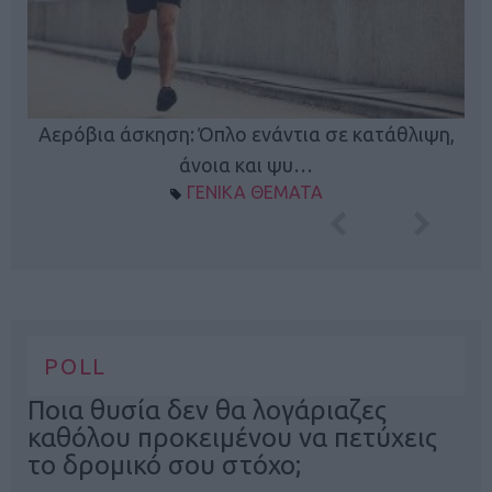
Κ
Αερόβια άσκηση: Όπλο ενάντια σε κατάθλιψη,
φή
άνοια και ψυ…
ΓΕΝΙΚΑ ΘΕΜΑΤΑ
POLL
Ποια θυσία δεν θα λογάριαζες
καθόλου προκειμένου να πετύχεις
το δρομικό σου στόχο;