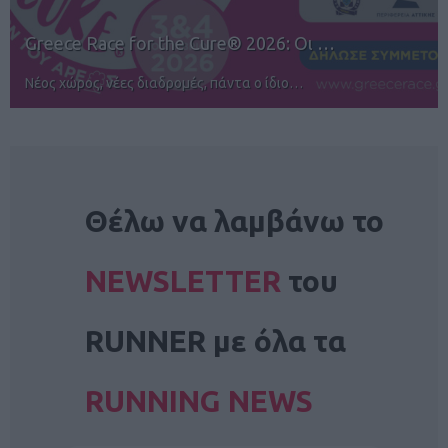
12ος TUI Rhodes Marathon: Άνοιγμα ε…
Αγώνες για όλους στην Ρόδο
NEWSLETTER
Θέλω να λαμβάνω το
NEWSLETTER
του
RUNNER με όλα τα
RUNNING NEWS