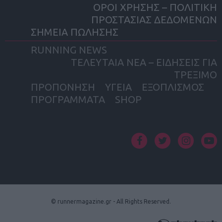
ΟΡΟΙ ΧΡΗΣΗΣ – ΠΟΛΙΤΙΚΗ
ΠΡΟΣΤΑΣΙΑΣ ΔΕΔΟΜΕΝΩΝ
ΣΗΜΕΙΑ ΠΩΛΗΣΗΣ
RUNNING NEWS
ΤΕΛΕΥΤΑΙΑ ΝΕΑ – ΕΙΔΗΣΕΙΣ ΓΙΑ
ΤΡΕΞΙΜΟ
ΠΡΟΠΟΝΗΣΗ
ΥΓΕΙΑ
ΕΞΟΠΛΙΣΜΟΣ
ΠΡΟΓΡΑΜΜΑΤΑ
SHOP
facebook
twitter
instagram
yout
© runnermagazine.gr - All Rights Reserved.