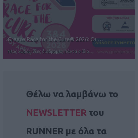
12ος TUI Rhodes Marathon: Άνοιγμα ε…
Αγώνες για όλους στην Ρόδο
NEWSLETTER
Θέλω να λαμβάνω το
NEWSLETTER
του
RUNNER με όλα τα