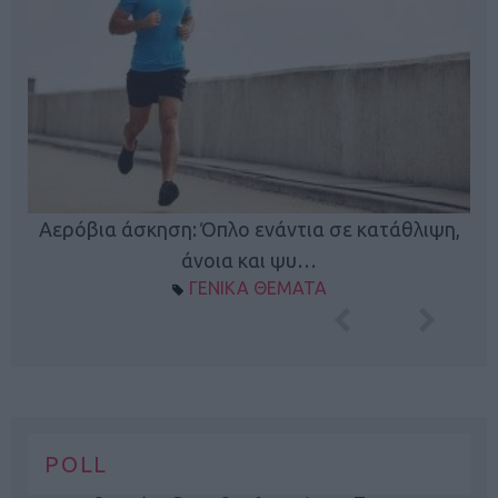
Κ
Αερόβια άσκηση: Όπλο ενάντια σε κατάθλιψη,
φή
άνοια και ψυ…
ΓΕΝΙΚΑ ΘΕΜΑΤΑ
POLL