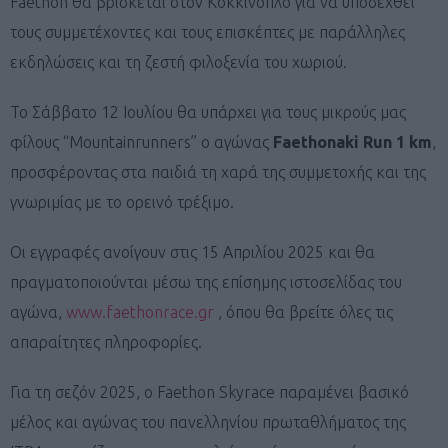
Faethon θα βρίσκεται στον Κοκκινοπλό για να υποδεχθεί
τους συμμετέχοντες και τους επισκέπτες με παράλληλες
εκδηλώσεις και τη ζεστή φιλοξενία του χωριού.
Το Σάββατο 12 Ιουλίου θα υπάρχει για τους μικρούς μας
φίλους “Mountainrunners” ο αγώνας
Faethonaki Run 1 km
,
προσφέροντας στα παιδιά τη χαρά της συμμετοχής και της
γνωριμίας με το ορεινό τρέξιμο.
Οι εγγραφές ανοίγουν στις 15 Απριλίου 2025 και θα
πραγματοποιούνται μέσω της επίσημης ιστοσελίδας του
αγώνα,
www.faethonrace.gr
, όπου θα βρείτε όλες τις
απαραίτητες πληροφορίες.
Για τη σεζόν 2025, ο Faethon Skyrace παραμένει βασικό
μέλος και αγώνας του πανελληνίου πρωταθλήματος της