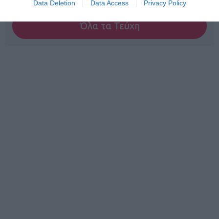
Data Deletion
Data Access
Privacy Policy
Όλα τα Τεύχη