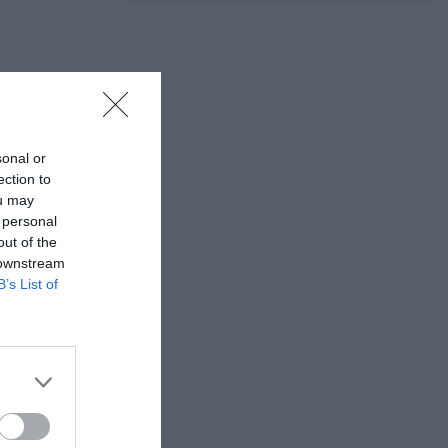
sonal or
ection to
ou may
 personal
out of the
 downstream
com/
B’s List of