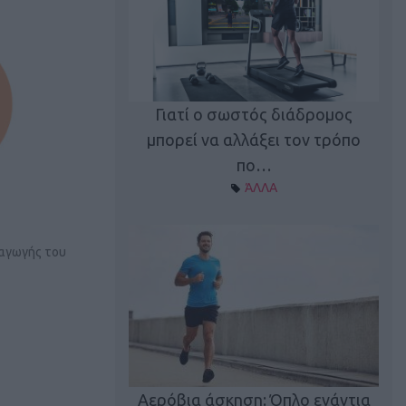
Γιατί ο σωστός διάδρομος
ι καφεΐνη
Τ
μπορεί να αλλάξει τον τρόπο
Α ΘΕΜΑΤΑ
πο…
ΆΛΛΑ
ξαγωγής του
utions: Η άσκηση
Κα
 για το 2026!
Αερόβια άσκηση: Όπλο ενάντια