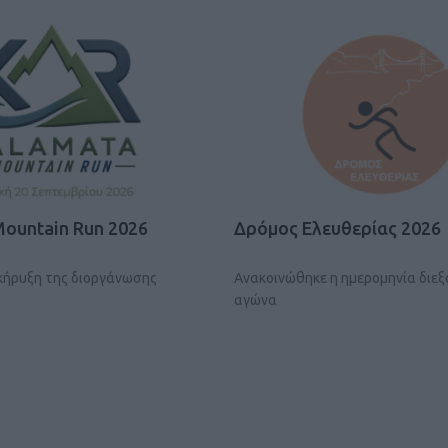
Καφές κα
ΓΕΝΙΚ
Mountain Run 2026
Δρόμος Ελευθερίας 2026
οκήρυξη της διοργάνωσης
Ανακοινώθηκε η ημερομηνία διε
αγώνα
New Year Resol
στην κορυφή