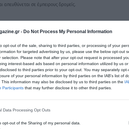
ι απευθύνεται σε έμπειρους δρομείς.
 ξενοδοχείο Spetses.
azine.gr -
Do Not Process My Personal Information
to opt-out of the sale, sharing to third parties, or processing of your per
 ξενοδοχείο Spetses.
formation for targeted advertising by us, please use the below opt-out s
r selection. Please note that after your opt-out request is processed y
eing interest-based ads based on personal information utilized by us or
disclosed to third parties prior to your opt-out. You may separately opt-
losure of your personal information by third parties on the IAB’s list of
πίσημη ιστοσελίδα της διοργάνωσης:
https://spetsesmarathon.
. This information may also be disclosed by us to third parties on the
IA
Participants
that may further disclose it to other third parties.
ι τον κόσμο στο
GoogleNews του Runnermagazine
.
ook
και
Twitter
.
l Data Processing Opt Outs
o opt-out of the Sharing of my personal data.