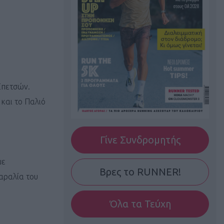
Σπετσών.
 και το Παλιό
Γίνε Συνδρομητής
με
Βρες το RUNNER!
αραλία του
Όλα τα Τεύχη