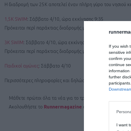
Η διαδρομή των 25Κ αποτελεί έναν πλήρη γύρο του νησιού κα
1,5Κ SWIM
: Σάββατο 4/10, ώρα εκκίνησης 9:35
Πρόκειται περί παράκτιας διαδρομής με κατεύθυνση προς το
runnermag
3K SWIM
: Σάββατο 4/10, ώρα εκκίνησης 9:35
If you wish 
Πρόκειται περί παράκτιας διαδρομής με κατεύθυνση προς το
sensitive in
confirm you
continue se
Παιδικοί αγώνες
: Σάββατο 4/10
information 
further disc
Περισσότερες πληροφορίες και δηλώσεις συμμετοχής στην ε
participants
Downstream 
Μάθετε πρώτοι όλα τα νέα για το τρέξιμο στην Ελλάδα κα
Ακολουθήστε το
Runnermagazine
σε
Instagram
,
Faceb
Persona
I want t