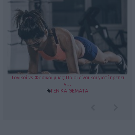
Τονικοί vs Φασικοί μύες: Ποιοι είναι και γιατί πρέπει
ν…
ΓΕΝΙΚΑ ΘΕΜΑΤΑ