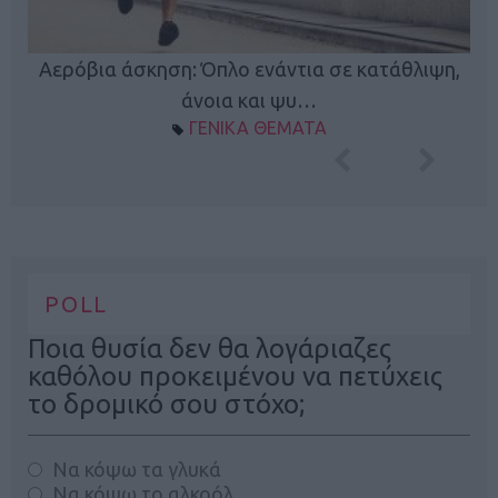
Κ
Αερόβια άσκηση: Όπλο ενάντια σε κατάθλιψη,
φή
άνοια και ψυ…
ΓΕΝΙΚΑ ΘΕΜΑΤΑ
POLL
Ποια θυσία δεν θα λογάριαζες
καθόλου προκειμένου να πετύχεις
το δρομικό σου στόχο;
Να κόψω τα γλυκά
Να κόψω το αλκοόλ