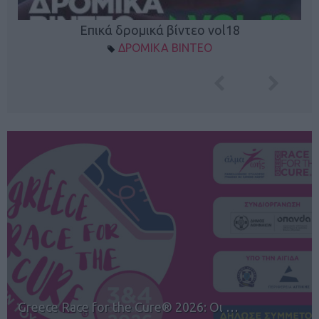
Επικά δρομικά βίντεο vol18
ΔΡΟΜΙΚΑ ΒΙΝΤΕΟ
12ος TUI Rhodes Marathon: Άνοιγμα ε…