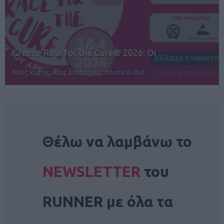
12ος TUI Rhodes Marathon: Άνοιγμα ε…
Αγώνες για όλους στην Ρόδο
NEWSLETTER
Θέλω να λαμβάνω το
NEWSLETTER
του
RUNNER με όλα τα