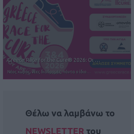
12ος TUI Rhodes Marathon: Άνοιγμα ε…
Αγώνες για όλους στην Ρόδο
NEWSLETTER
Θέλω να λαμβάνω το
NEWSLETTER
του