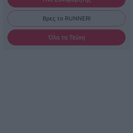
Βρες το RUNNER!
Όλα τα Τεύχη