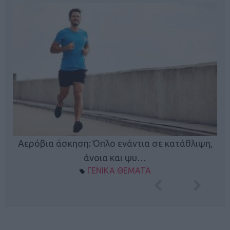
Κ
Αερόβια άσκηση: Όπλο ενάντια σε κατάθλιψη,
φή
άνοια και ψυ…
ΓΕΝΙΚΑ ΘΕΜΑΤΑ