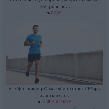
τον τρόπο πο…
ΆΛΛΑ
Κ
Αερόβια άσκηση: Όπλο ενάντια σε κατάθλιψη,
φή
άνοια και ψυ…
ΓΕΝΙΚΑ ΘΕΜΑΤΑ