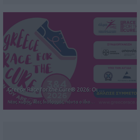
12ος TUI Rhodes Marathon: Άνοιγμα ε…
Αγώνες για όλους στην Ρόδο
NEWSLETTER