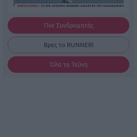
Γίνε Συνδρομητής
Βρες το RUNNER!
Όλα τα Τεύχη