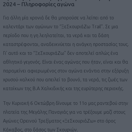
2024 – Πληροφορίες αγώνα
Για άλλη μία χρονιά δε θα μπορούσε να λείπει από το
καλεντάρι των αγώνων το “ΞεΣκουριάΖω Trail”. Σε μια
περίοδο που η γη λεηλατείται, τα νερά και τα δάση
καταστρέφονται, αναδεικνύεται η ανάγκη προστασίας τους.
Γι’ αυτό και το “ΞεΣκουριάΖω” δεν αποτελεί απλώς ένα
αθλητικό γεγονός. Είναι ένας αγώνας που ήταν, είναι και θα
παραμείνει αφιερωμένος στον αγώνα ενάντια στην εξόρυξη
χρυσού-χαλκού που απειλεί το βουνό, τα νερά, τις ζωές των
κατοίκων της Β.Α Χαλκιδικής και της ευρύτερης περιοχής.
Την Κυριακή 6 Οκτώβρη δίνουμε το 11ο μας ραντεβού στην
πλατεία της Μεγάλης Παναγιάς για να τρέξουμε μαζί στους
Αγώνες Ορεινού Τρεξίματος «ΞεΣκουριάΖω» στο όρος
Κάκαβος, στο δάσος των Σκουριών.