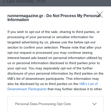
2. Ώρα Εκκίνησης: 19:00
3. Δικαίωμα συμμετοχής: Όλοι ο πολίτες άνω τον 18
runnermagazine.gr -
Do Not Process My Personal
Information
ετών(γεννηθέντες 2006 και πριν).
If you wish to opt-out of the sale, sharing to third parties, or
4. Έπαθλα: Σε όλους τους συμμετέχοντες θα δοθεί δωρεάν
processing of your personal or sensitive information for
μπλουζάκι, μετάλλιο και αναμνηστικός έπαινος. Επίσης θα
targeted advertising by us, please use the below opt-out
section to confirm your selection. Please note that after your
απονεμηθούν κύπελλα, στους 3 πρώτους άνδρες και στις 3
opt-out request is processed you may continue seeing
πρώτες γυναίκες. Ακόμα θα βραβευθεί ο μεγαλύτερος και η
interest-based ads based on personal information utilized by
μεγαλύτερη σε ηλικία συμμετέχοντας.
us or personal information disclosed to third parties prior to
your opt-out. You may separately opt-out of the further
disclosure of your personal information by third parties on the
5. Δωρεά Μεταφορά Αθλητών: Οι αθλητές εκτός Νομού
IAB’s list of downstream participants. This information may
Ρεθύμνου που επιθυμούν να συμμετάσχουν από όλες τις
also be disclosed by us to third parties on the
IAB’s List of
Downstream Participants
that may further disclose it to other
πόλεις της Κρήτης θα μπορούν την ημέρα των αγώνων
third parties.
(
Κυριακή 4 Αυγούστου
) να μετακινηθούν εντελώς
Personal Data Processing Opt Outs
ΔΩΡΕΑΝ μέχρι τον οικισμό των Αρμένων και με επιστροφή