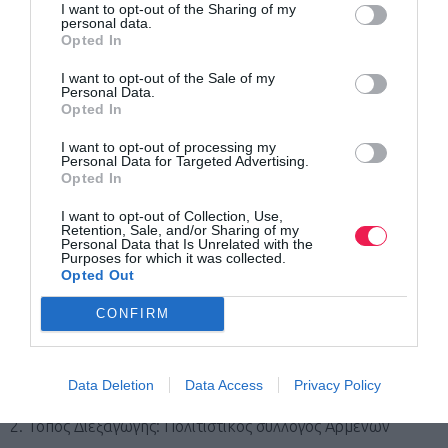
με τα δρομολόγια των ΚΤΕΛ αρκεί να έχουν κάνει την
I want to opt-out of the Sharing of my
personal data.
εγγραφή και δηλώνοντας την Πόλη αναχώρησης τους
Opted In
μέχρι
την Τετάρτη 31 Ιουλίου και ώρα 14:00.
I want to opt-out of the Sale of my
Personal Data.
Opted In
6. Κόστος Συμμετοχής Αγώνα: 5 ευρώ
I want to opt-out of processing my
Personal Data for Targeted Advertising.
Το χρονικό όριο ολοκλήρωσης του αγώνα των 11χλμ.
Opted In
είναι 1 ώρα και 30’ λεπτά.
I want to opt-out of Collection, Use,
Retention, Sale, and/or Sharing of my
Personal Data that Is Unrelated with the
Υπεύθυνος Διοργάνωσης: Κος Κολυβάκης Ιωάννης Κιν.
Purposes for which it was collected.
Opted Out
6975859524
CONFIRM
● ΤΡΙΤΗ 6 ΑΥΓΟΥΣΤΟΥ
►
ΠΑΝΗΓΥΡΙ
1. Ώρα Διεξαγωγής: 21:00
Data Deletion
Data Access
Privacy Policy
2. Τόπος Διεξαγωγής: Πολιτιστικός σύλλογος Αρμένων