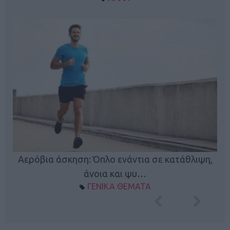
Κ
Αερόβια άσκηση: Όπλο ενάντια σε κατάθλιψη,
φή
άνοια και ψυ…
ΓΕΝΙΚΑ ΘΕΜΑΤΑ