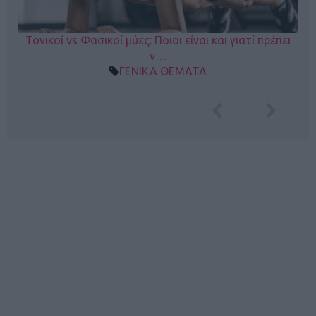
Τονικοί vs Φασικοί μύες: Ποιοι είναι και γιατί πρέπει
ν…
ΓΕΝΙΚΑ ΘΕΜΑΤΑ