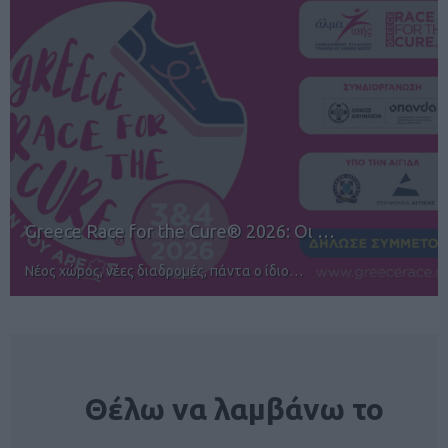
12ος TUI Rhodes Marathon: Άνοιγμα ε…
Αγώνες για όλους στην Ρόδο
NEWSLETTER
Θέλω να λαμβάνω το