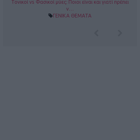
Τονικοί vs Φασικοί μύες: Ποιοι είναι και γιατί πρέπει
ν…
ΓΕΝΙΚΑ ΘΕΜΑΤΑ