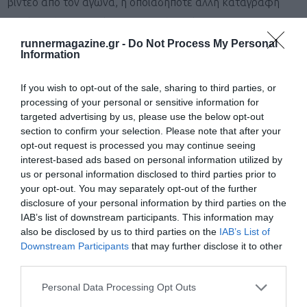
βίντεο από τον αγώνα, ή οποιαδήποτε άλλη καταγραφή
χωρίς να έχουν καμία οικονομική απαίτηση.
runnermagazine.gr -
Do Not Process My Personal
Information
​- Η εγγραφή θα θεωρείται ολοκληρωμένη εφόσον έχει
πραγματοποιηθεί τόσο η ηλεκτρονική δήλωση συμμετοχής
If you wish to opt-out of the sale, sharing to third parties, or
όσο και η πληρωμή του αντίστοιχου κόστους. Τα τραπεζικά
processing of your personal or sensitive information for
targeted advertising by us, please use the below opt-out
ή άλλα έξοδα επιβαρύνουν τον συμμετέχοντα.
section to confirm your selection. Please note that after your
opt-out request is processed you may continue seeing
– Οι δηλώσεις συμμετοχής είναι προσωπικές και δεν
interest-based ads based on personal information utilized by
μεταφέρονται σε τρίτους σε καμία φάση της περιόδου
us or personal information disclosed to third parties prior to
your opt-out. You may separately opt-out of the further
εγγραφών.​
disclosure of your personal information by third parties on the
IAB’s list of downstream participants. This information may
– Σε περίπτωση που συμμετέχοντας ενώ έχει ολοκληρώσει
also be disclosed by us to third parties on the
IAB’s List of
Downstream Participants
that may further disclose it to other
την εγγραφή του δεν κατέχει όλα όσα αναφέρονται στην
third parties.
παράγραφο «Δικαίωμα συμμετοχής», δεν θα του
Personal Data Processing Opt Outs
παραδίδεται το πακέτο συμμετοχής και δεν θα