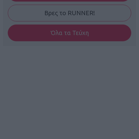
Βρες το RUNNER!
Όλα τα Τεύχη