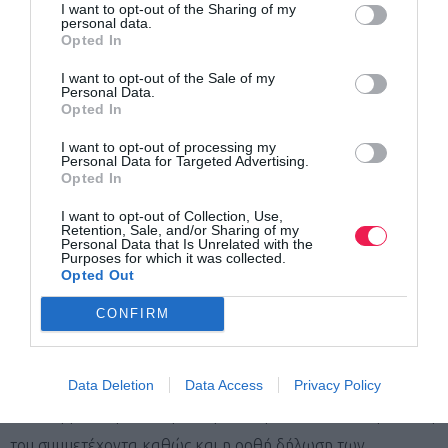
επιστρέφεται το κόστος συμμετοχής.​
I want to opt-out of the Sharing of my
personal data.
Opted In
​- Ακυρώσεις συμμετοχής και επιστροφή του κόστους
I want to opt-out of the Sale of my
συμμετοχής θα πραγματοποιούνται μέχρι την Κυριακή
Personal Data.
Opted In
31/07/2023. Μετά από την ημερομηνία αυτή δεν θα
πραγματοποιηθεί καμία ακύρωση και επιστροφή του
I want to opt-out of processing my
Personal Data for Targeted Advertising.
κόστους.
Opted In
I want to opt-out of Collection, Use,
– Σε περίπτωση αναβολής της διοργάνωσης οι συμμετοχές
Retention, Sale, and/or Sharing of my
Personal Data that Is Unrelated with the
θα μεταφερθούν για την νέα ημερομηνία που θα ορίσει η
Purposes for which it was collected.
Opted Out
οργανωτική επιτροπή.
CONFIRM
– Οι διοργανωτές έχουν το δικαίωμα αλλαγής των όρων
συμμετοχής αφού προβούν στην σχετική ανακοίνωση.
Data Deletion
Data Access
Privacy Policy
** Η συμμετοχή στον αγώνα γίνεται με αποκλειστική ευθύνη
του συμμετέχοντα καθώς και η ορθή δήλωση των