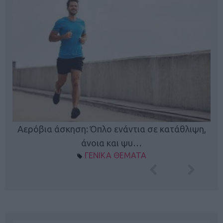
Κ
Αερόβια άσκηση: Όπλο ενάντια σε κατάθλιψη,
φή
άνοια και ψυ…
ΓΕΝΙΚΑ ΘΕΜΑΤΑ