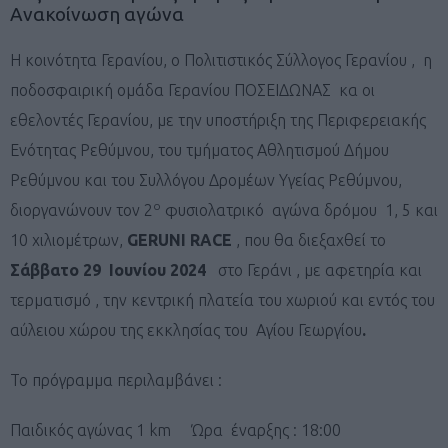
Ανακοίνωση αγώνα
Η κοινότητα Γερανίου, ο Πολιτιστικός Σύλλογος Γερανίου , η
ποδοσφαιρική ομάδα Γερανίου ΠΟΣΕΙΔΩΝΑΣ κα οι
εθελοντές Γερανίου, με την υποστήριξη της Περιφερειακής
Ενότητας Ρεθύμνου, του τμήματος Αθλητισμού Δήμου
Ρεθύμνου και του Συλλόγου Δρομέων Υγείας Ρεθύμνου,
ο
διοργανώνουν τον 2
φυσιολατρικό αγώνα δρόμου 1, 5 και
10 χιλιομέτρων,
GERUNI RACE
, που θα διεξαχθεί το
Σάββατο 29 Ιουνίου 2024
στο Γεράνι , με αφετηρία και
τερματισμό , την κεντρική πλατεία του χωριού και εντός του
αύλειου χώρου της εκκλησίας του Αγίου Γεωργίου
.
Το πρόγραμμα περιλαμβάνει :
Παιδικός αγώνας 1 km Ώρα έναρξης : 18:00