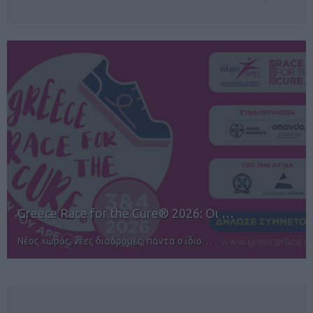
12ος TUI Rhodes Marathon: Άνοιγμα ε…
Αγώνες για όλους στην Ρόδο