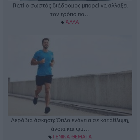
Γιατί ο σωστός διάδρομος μπορεί να αλλάξει
τον τρόπο πο…
ΆΛΛΑ
Κ
Αερόβια άσκηση: Όπλο ενάντια σε κατάθλιψη,
φή
άνοια και ψυ…
ΓΕΝΙΚΑ ΘΕΜΑΤΑ