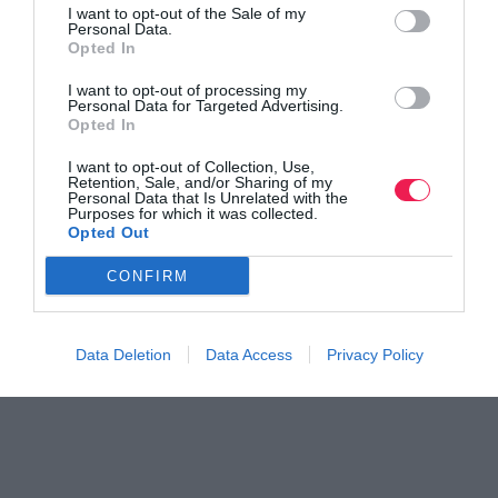
I want to opt-out of the Sale of my
Personal Data.
Opted In
I want to opt-out of processing my
Personal Data for Targeted Advertising.
Γίνε Συνδρομητής
Opted In
I want to opt-out of Collection, Use,
Βρες το RUNNER!
Retention, Sale, and/or Sharing of my
Personal Data that Is Unrelated with the
Purposes for which it was collected.
Opted Out
Όλα τα Τεύχη
CONFIRM
Data Deletion
Data Access
Privacy Policy