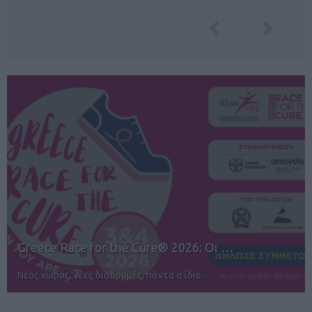
12ος TUI Rhodes Marathon: Άνοιγμα ε…
Αγώνες για όλους στην Ρόδο