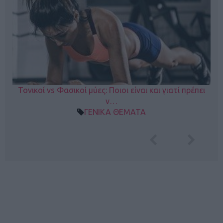
Τονικοί vs Φασικοί μύες: Ποιοι είναι και γιατί πρέπει
ν…
ΓΕΝΙΚΑ ΘΕΜΑΤΑ