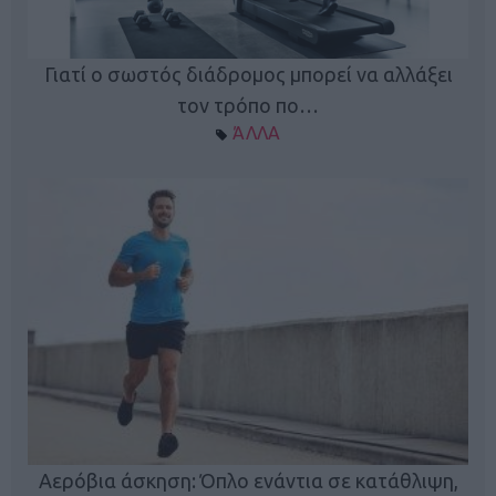
Γιατί ο σωστός διάδρομος μπορεί να αλλάξει
τον τρόπο πο…
ΆΛΛΑ
Κ
Αερόβια άσκηση: Όπλο ενάντια σε κατάθλιψη,
φή