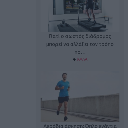
Γιατί ο σωστός διάδρομος
ι καφεΐνη
Τ
μπορεί να αλλάξει τον τρόπο
Α ΘΕΜΑΤΑ
πο…
ΆΛΛΑ
utions: Η άσκηση
Κα
 για το 2026!
Αερόβια άσκηση: Όπλο ενάντια