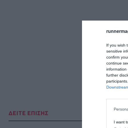
runnermag
If you wish 
sensitive in
confirm you
continue se
information 
further disc
participants
Downstream 
Persona
ΔΕΙΤΕ ΕΠΙΣΗΣ
I want t