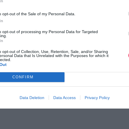
In
o opt-out of the Sale of my Personal Data.
In
to opt-out of processing my Personal Data for Targeted
ing.
In
o opt-out of Collection, Use, Retention, Sale, and/or Sharing
ersonal Data that Is Unrelated with the Purposes for which it
lected.
a Coastal Run 2026
5ος Τζοβάνιος Ορεινός 
Out
Εγκλουβής Λευκάδας
κήρυξη
Δείτε τις πληροφορίες της διορ
CONFIRM
Data Deletion
Data Access
Privacy Policy