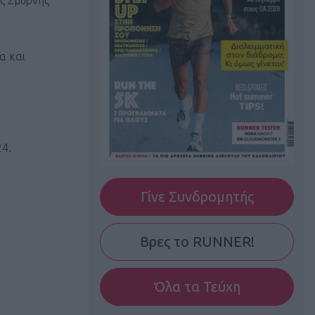
ς Σμύρνης
α και
24.
Γίνε Συνδρομητής
Βρες το RUNNER!
Όλα τα Τεύχη