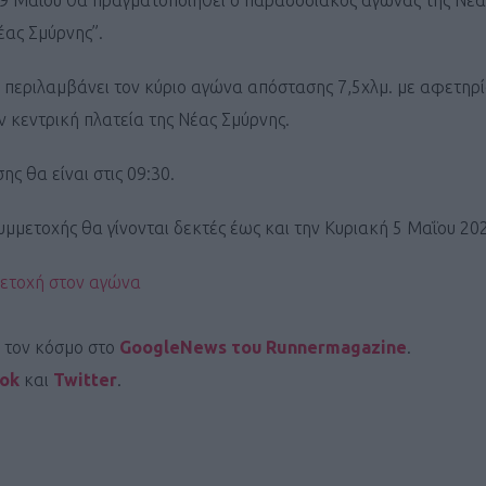
19 Μαΐου θα πραγματοποιηθεί ο παραδοσιακός αγώνας της Νέα
έας Σμύρνης”.
περιλαμβάνει τον κύριο αγώνα απόστασης 7,5χλμ. με αφετηρί
ν κεντρική πλατεία της Νέας Σμύρνης.
ς θα είναι στις 09:30.
υμμετοχής θα γίνονται δεκτές έως και την Κυριακή 5 Μαΐου 20
ετοχή στον αγώνα
ι τον κόσμο στο
GoogleNews του Runnermagazine
.
ook
και
Twitter
.