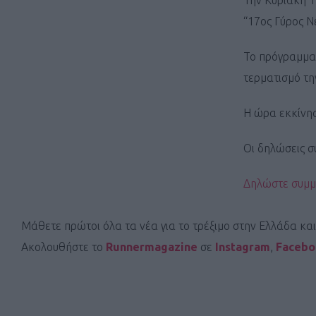
Την Κυριακή 
“17ος Γύρος Ν
Το πρόγραμμα 
τερματισμό τη
Η ώρα εκκίνηση
Οι δηλώσεις σ
Δηλώστε συμμ
Μάθετε πρώτοι όλα τα νέα για το τρέξιμο στην Ελλάδα κα
Ακολουθήστε το
Runnermagazine
σε
Instagram
,
Faceb