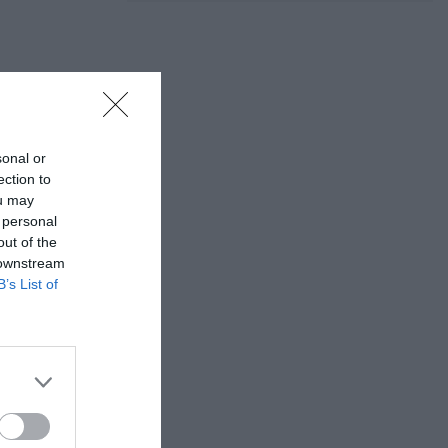
sonal or
ection to
ou may
 personal
out of the
 downstream
B’s List of