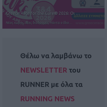
12ος TUI Rhodes Marathon: Άνοιγμα ε…
Αγώνες για όλους στην Ρόδο
NEWSLETTER
Θέλω να λαμβάνω το
NEWSLETTER
του
RUNNER με όλα τα
RUNNING NEWS