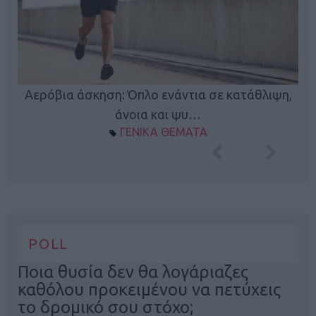
Κ
Αερόβια άσκηση: Όπλο ενάντια σε κατάθλιψη,
φή
άνοια και ψυ…
ΓΕΝΙΚΑ ΘΕΜΑΤΑ
POLL
Ποια θυσία δεν θα λογάριαζες
καθόλου προκειμένου να πετύχεις
το δρομικό σου στόχο;