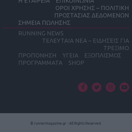
Η ΕΤΑΙΡΕΙΑ
ΕΠΙΚΟΙΝΩΝΙΑ
ΟΡΟΙ ΧΡΗΣΗΣ – ΠΟΛΙΤΙΚΗ
ΠΡΟΣΤΑΣΙΑΣ ΔΕΔΟΜΕΝΩΝ
ΣΗΜΕΙΑ ΠΩΛΗΣΗΣ
RUNNING NEWS
ΤΕΛΕΥΤΑΙΑ ΝΕΑ – ΕΙΔΗΣΕΙΣ ΓΙΑ
ΤΡΕΞΙΜΟ
ΠΡΟΠΟΝΗΣΗ
ΥΓΕΙΑ
ΕΞΟΠΛΙΣΜΟΣ
ΠΡΟΓΡΑΜΜΑΤΑ
SHOP
facebook
twitter
instagram
yout
© runnermagazine.gr - All Rights Reserved.