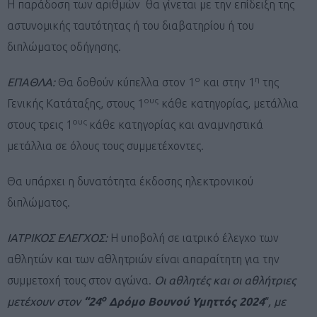
Η παράδοση των αριθμών θα γίνεται με την επίδειξη της
αστυνομικής ταυτότητας ή του διαβατηρίου ή του
διπλώματος οδήγησης.
ο
η
ΕΠΑΘΛΑ:
Θα δοθούν κύπελλα στον 1
και στην 1
της
ους
Γενικής Κατάταξης, στους 1
κάθε κατηγορίας, μετάλλια
ους
στους τρεις 1
κάθε κατηγορίας και αναμνηστικά
μετάλλια σε όλους τους συμμετέχοντες.
Θα υπάρχει η δυνατότητα έκδοσης ηλεκτρονικού
διπλώματος.
ΙΑΤΡΙΚΟΣ ΕΛΕΓΧΟΣ:
Η υποβολή σε ιατρικό έλεγχο των
αθλητών και των αθλητριών είναι απαραίτητη για την
συμμετοχή τους στον αγώνα.
Οι αθλητές και οι αθλήτριες
ο
μετέχουν στον
“24
Δρόμο Βουνού Υμηττός 2024″
, με