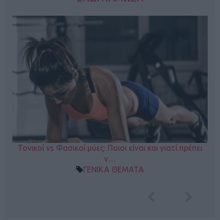
Τονικοί vs Φασικοί μύες: Ποιοι είναι και γιατί πρέπει
ν…
ΓΕΝΙΚΑ ΘΕΜΑΤΑ