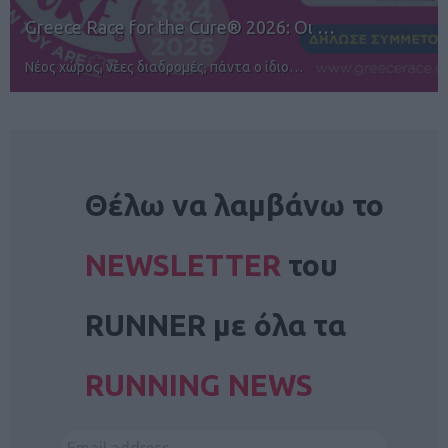
12ος TUI Rhodes Marathon: Άνοιγμα ε…
Αγώνες για όλους στην Ρόδο
NEWSLETTER
Θέλω να λαμβάνω το
NEWSLETTER
του
RUNNER με όλα τα
RUNNING NEWS