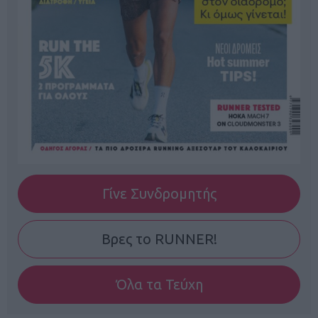
Γίνε Συνδρομητής
Βρες το RUNNER!
Όλα τα Τεύχη