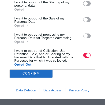
I want to opt-out of the Sharing of my
Παγκόσμιο Κ20: 7η η Στρούμπου, στον τελικό η
personal data.
Opted In
Ρούσσου
Πάνε καλά τα κορίτσια!
I want to opt-out of the Sale of my
Personal Data.
Opted In
I want to opt-out of processing my
Personal Data for Targeted Advertising.
Opted In
I want to opt-out of Collection, Use,
Retention, Sale, and/or Sharing of my
Personal Data that Is Unrelated with the
Purposes for which it was collected.
Opted Out
CONFIRM
Τι πρέπει να καταγράφει ένας δρομέας;
Data Deletion
Data Access
Privacy Policy
Πάρε χαρτί και μολύβι…