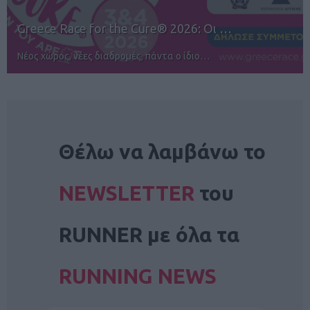
12ος TUI Rhodes Marathon: Άνοιγμα ε…
Αγώνες για όλους στην Ρόδο
NEWSLETTER
Θέλω να λαμβάνω το
NEWSLETTER
του
RUNNER με όλα τα
RUNNING NEWS