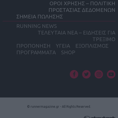
ΟΡΟΙ ΧΡΗΣΗΣ – ΠΟΛΙΤΙΚΗ
ΠΡΟΣΤΑΣΙΑΣ ΔΕΔΟΜΕΝΩΝ
ΣΗΜΕΙΑ ΠΩΛΗΣΗΣ
RUNNING NEWS
ΤΕΛΕΥΤΑΙΑ ΝΕΑ – ΕΙΔΗΣΕΙΣ ΓΙΑ
ΤΡΕΞΙΜΟ
ΠΡΟΠΟΝΗΣΗ
ΥΓΕΙΑ
ΕΞΟΠΛΙΣΜΟΣ
ΠΡΟΓΡΑΜΜΑΤΑ
SHOP
facebook
twitter
instagram
yout
© runnermagazine.gr - All Rights Reserved.