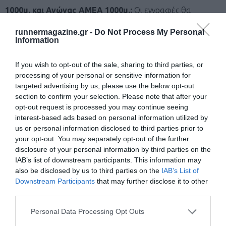
1000μ. και Αγώνας ΑΜΕΑ 1000μ.:
Οι εγγραφές θα
γίνονται στην Κεντρική πλατεία σε διαμορφωμένο χώρο
runnermagazine.gr -
Do Not Process My Personal
Information
μπροστά στην είσοδο του Δημαρχείου. Η γραμματεία θα
εξυπηρετεί τους δρομείς το Σάββατο 25-11-2022 από τις
If you wish to opt-out of the sale, sharing to third parties, or
10:00 έως 19:00 και την Κυριακή 26-11-2022 από τις 08:30
processing of your personal or sensitive information for
έως 12:30. Με την εγγραφή θα παραλαμβάνουν τον αριθμό
targeted advertising by us, please use the below opt-out
section to confirm your selection. Please note that after your
του αγώνα τον οποίο πρέπει να έχουν τοποθετημένο στο
opt-out request is processed you may continue seeing
στήθος κατά την διάρκεια του αγώνα.
Για να γίνει δεκτή η
interest-based ads based on personal information utilized by
us or personal information disclosed to third parties prior to
συμμετοχή θα πρέπει απαραίτητα, κατά την διάρκεια
your opt-out. You may separately opt-out of the further
εγγραφής, ο γονέας ή κηδεμόνας να υπογράψει την
disclosure of your personal information by third parties on the
IAB’s list of downstream participants. This information may
υπεύθυνη δήλωση συμμετοχής του ανήλικου αθλητή.
also be disclosed by us to third parties on the
IAB’s List of
Σε αντίθετη περίπτωση δεν θα γίνεται αποδεκτή η
Downstream Participants
that may further disclose it to other
συμμετοχή.
third parties.
Personal Data Processing Opt Outs
Επικοινωνία
: