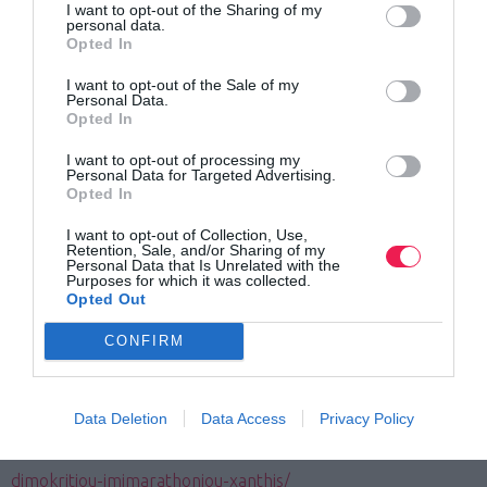
I want to opt-out of the Sharing of my
personal data.
email:
democritushalfmarathon@gmail.com
Opted In
I want to opt-out of the Sale of my
Τηλέφωνα επικοινωνίας:
Personal Data.
Opted In
Γκορόγιας Άκης: 6934252929
I want to opt-out of processing my
Personal Data for Targeted Advertising.
Γράκης Αλέξανδρος: 6971948825
Opted In
Μιχαηλίδης Πολύβιος: 6983893483 (οικονομικά Θέματα)
I want to opt-out of Collection, Use,
Retention, Sale, and/or Sharing of my
Ο αγώνας διεξάγεται με την υποστήριξη της Ε.Α.Σ Σ.Ε.Γ.Α.Σ.
Personal Data that Is Unrelated with the
Purposes for which it was collected.
Αν. Μακεδονίας – Θράκης.
Opted Out
Ισχύουν οι κανονισμοί των επίσημων αγώνων IAAF όπως
CONFIRM
προβλέπονται.
Δείτε την πλήρη προκήρυξη στο
Data Deletion
Data Access
Privacy Policy
https://www.democritushalfmarathon.gr/el/prokiriksi-
dimokritiou-imimarathoniou-xanthis/