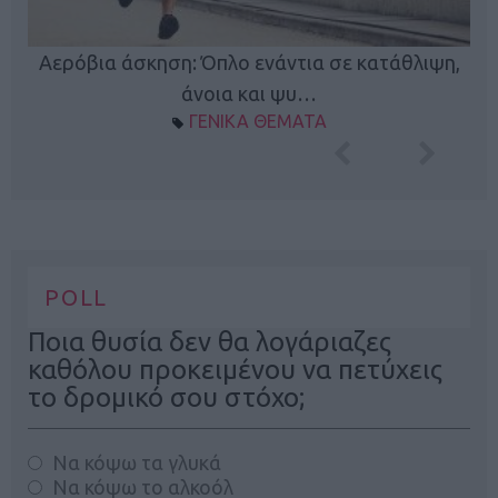
Κ
Αερόβια άσκηση: Όπλο ενάντια σε κατάθλιψη,
φή
άνοια και ψυ…
ΓΕΝΙΚΑ ΘΕΜΑΤΑ
POLL
Ποια θυσία δεν θα λογάριαζες
καθόλου προκειμένου να πετύχεις
το δρομικό σου στόχο;
Να κόψω τα γλυκά
Να κόψω το αλκοόλ