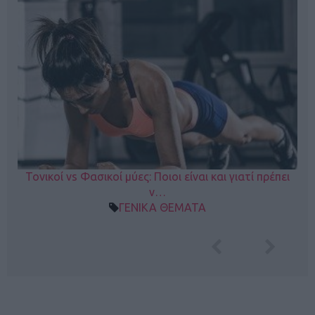
Τονικοί vs Φασικοί μύες: Ποιοι είναι και γιατί πρέπει
ν…
ΓΕΝΙΚΑ ΘΕΜΑΤΑ