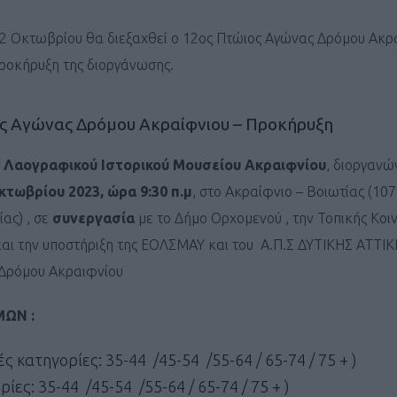
2 Οκτωβρίου θα διεξαχθεί ο 12ος Πτώιος Αγώνας Δρόμου Ακρ
ροκήρυξη της διοργάνωσης.
ς Αγώνας Δρόμου Ακραίφνιου – Προκήρυξη
 Λαογραφικού Ιστορικού Μουσείου Ακραιφνίου
, διοργανώ
κτωβρίου 2023, ώρα 9:30 π.μ
, στο Ακραίφνιο – Bοιωτίας (10
ας) , σε
συνεργασία
με το Δήμο Ορχομενού , την Τοπικής Κοι
αι την υποστήριξη της ΕΟΛΣΜΑΥ και του Α.Π.Σ ΔΥΤΙΚΗΣ ΑΤΤΙΚ
Δρόμου Ακραιφνίου
ΩΝ :
κατηγορίες: 35-44 /45-54 /55-64 / 65-74 / 75 + )
ες: 35-44 /45-54 /55-64 / 65-74 / 75 + )