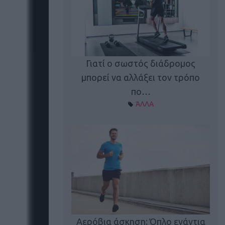
Γιατί ο σωστός διάδρομος
ι καφεΐνη
Τ
μπορεί να αλλάξει τον τρόπο
Α ΘΕΜΑΤΑ
πο…
ΆΛΛΑ
utions: Η άσκηση
Κα
 για το 2026!
Αερόβια άσκηση: Όπλο ενάντια