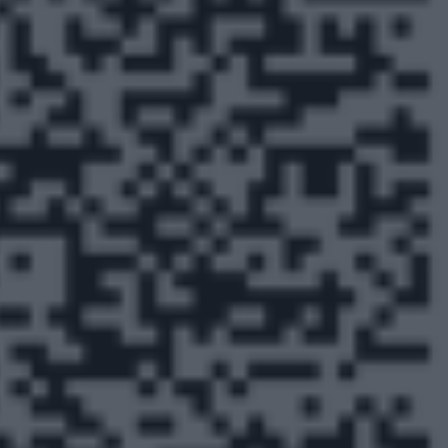
Καφές κα
ΓΕΝΙΚ
New Year Resol
στην κορυφή