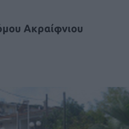
όμου Ακραίφνιου