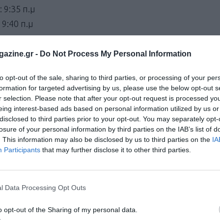
9:35 π.μ
9:40 π.μ
ΧΗ
azine.gr -
Do Not Process My Personal Information
to opt-out of the sale, sharing to third parties, or processing of your per
formation for targeted advertising by us, please use the below opt-out s
r selection. Please note that after your opt-out request is processed y
eing interest-based ads based on personal information utilized by us or
disclosed to third parties prior to your opt-out. You may separately opt-
losure of your personal information by third parties on the IAB’s list of
μμετεχόντων στη γραμματεία, με τη παραλαβή του αριθ
. This information may also be disclosed by us to third parties on the
IA
Participants
that may further disclose it to other third parties.
το υπόλοιπο θα διατεθεί για την αποπεράτωση του Λαογραφικ
l Data Processing Opt Outs
o opt-out of the Sharing of my personal data.
ντες