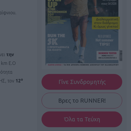
αίφνιου.
νει
την
7 km Ε.Ο
νότητα
ο
ΗΣ, τον
12
Γίνε Συνδρομητής
Βρες το RUNNER!
Όλα τα Τεύχη