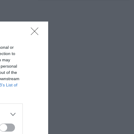
sonal or
ection to
ou may
 personal
out of the
 downstream
μού.
Με τα
B’s List of
ού Μουσείου