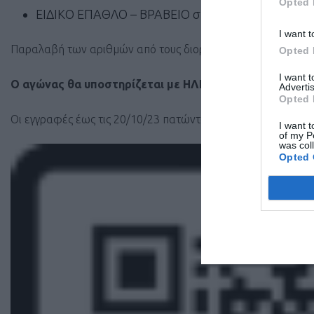
Opted 
ΕΙΔΙΚΟ ΕΠΑΘΛΟ – ΒΡΑΒΕΙΟ στους διακριθέντες γ
I want t
Παραλαβή των αριθμών από τους διοργανωτές μία ώρα πριν
Opted 
I want 
Ο αγώνας θα υποστηρίζεται με ΗΛΕΚΤΡΟΝΙΚΗ ΧΡΟΝ
Advertis
Opted 
Οι εγγραφές έως τις 20/10/23 πατώντας
ΕΔΩ
ή σκανάροντ
I want t
of my P
was col
Opted 