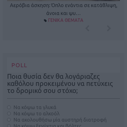
Κ
Αερόβια άσκηση: Όπλο ενάντια σε κατάθλιψη,
φή
άνοια και ψυ…
ΓΕΝΙΚΑ ΘΕΜΑΤΑ
POLL
Ποια θυσία δεν θα λογάριαζες
καθόλου προκειμένου να πετύχεις
το δρομικό σου στόχο;
Να κόψω τα γλυκά
Να κόψω το αλκοόλ
Να ακολουθήσω μία αυστηρή διατροφή
Να κόψω ξενύχτια και βόλτες