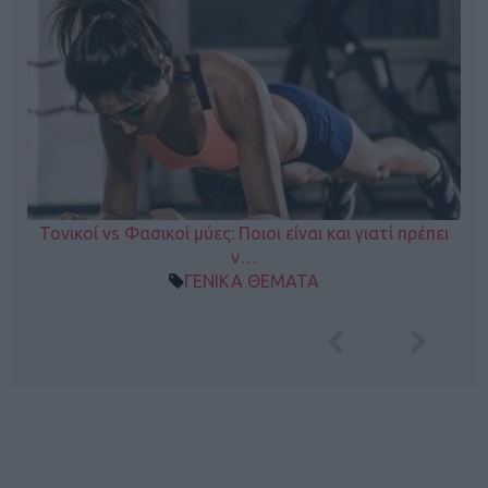
Τονικοί vs Φασικοί μύες: Ποιοι είναι και γιατί πρέπει
ν…
ΓΕΝΙΚΑ ΘΕΜΑΤΑ