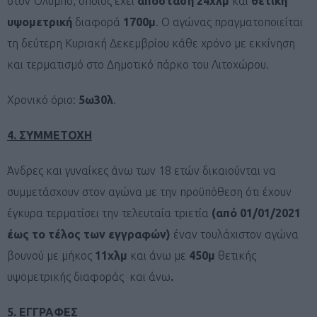
στον Όλυμπο, οποίος έχει
απόσταση 24χλμ
και
θετική
υψομετρική
διαφορά
1700μ
. Ο αγώνας πραγματοποιείται
τη δεύτερη Κυριακή Δεκεμβρίου κάθε χρόνο με εκκίνηση
και τερματισμό στο Δημοτικό πάρκο του Λιτοχώρου.
Χρονικό όριο:
5ω30λ
.
4. ΣΥΜΜΕΤΟΧΗ
Άνδρες και γυναίκες άνω των 18 ετών δικαιούνται να
συμμετάσχουν στον αγώνα με την προϋπόθεση ότι έχουν
έγκυρα τερματίσει την τελευταία τριετία
(από 01/01/2021
έως το τέλος των εγγραφών)
έναν τουλάχιστον αγώνα
βουνού με μήκος
11χλμ
και άνω με
450μ
θετικής
υψομετρικής διαφοράς και άνω
.
5. ΕΓΓΡΑΦΕΣ