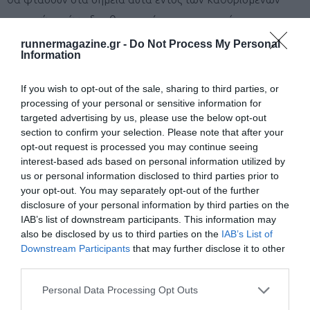
χρονικών ορίων δεν θα επιτρέπεται να συνεχίσουν τον
αγώνα. Τα σημεία αποκλεισμού ορίζονται για την ασφάλεια
runnermagazine.gr -
Do Not Process My Personal
Information
των ίδιων των αθλητών καθώς και για την ομαλή
λειτουργία του αγώνα. Προκειμένου να διασφαλιστεί η
If you wish to opt-out of the sale, sharing to third parties, or
υγεία των συμμετεχόντων, οι ιατρικοί εκπρόσωποι της
processing of your personal or sensitive information for
targeted advertising by us, please use the below opt-out
διοργάνωσης στα σημεία ελέγχου έχουν την εξουσία να
section to confirm your selection. Please note that after your
εμποδίζουν τους δρομείς που κρίνονται ακατάλληλοι να
opt-out request is processed you may continue seeing
interest-based ads based on personal information utilized by
συνεχίσουν τον αγώνα. Οι υπεύθυνοι του αγώνα διατηρούν
us or personal information disclosed to third parties prior to
το δικαίωμα να αποκλείσουν αθλητές που δεν σέβονται
your opt-out. You may separately opt-out of the further
disclosure of your personal information by third parties on the
τους κανόνες.
IAB’s list of downstream participants. This information may
also be disclosed by us to third parties on the
IAB’s List of
Αν εγκαταλείψουν στο σταθμό «Σταυρός» θα υπάρχει όχημα
Downstream Participants
that may further disclose it to other
της διοργάνωσης που θα τους παραλάβει και θα τους πάει
third parties.
πίσω στο Λιτόχωρο.
Personal Data Processing Opt Outs