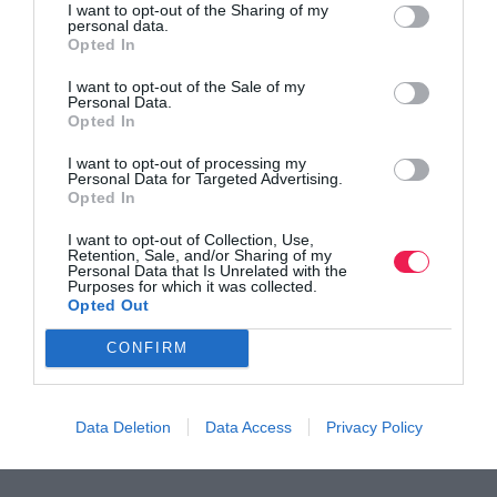
I want to opt-out of the Sharing of my
Σε περίπτωση εγκατάλειψης στο σταθμό «Μύλοι, οι αθλητές
personal data.
Opted In
θα ενημερωθούν από την «σκούπα» και τον υπεύθυνο του
σταθμού και θα πρέπει να μετακινηθούν με τα πόδια,
I want to opt-out of the Sale of my
Personal Data.
εφόσον ο σταθμός βρίσκεται σε απόσταση 1,5χλμ από το
Opted In
κέντρο του Λιτοχώρου.
I want to opt-out of processing my
Personal Data for Targeted Advertising.
Opted In
Σε περίπτωση εγκατάλειψης στην Καστάνα, οι αθλητές
πρέπει να μετακινηθούν με τα πόδια μόνοι τους μέχρι το
I want to opt-out of Collection, Use,
Retention, Sale, and/or Sharing of my
Λιτόχωρο, ακολουθώντας τη διαδρομή του αγώνα.
Personal Data that Is Unrelated with the
Purposes for which it was collected.
Opted Out
Για τεχνικούς λόγους, οι αθλητές που έχουν σταματήσει τον
CONFIRM
αγώνα μπορεί να χρειαστεί να περιμένουν κάποιο χρονικό
διάστημα μέχρι να τους παραλάβει το όχημα της
διοργάνωσης από τα καθορισμένα σημεία περισυλλογής
Data Deletion
Data Access
Privacy Policy
πριν συνοδευτούν στον χώρο τερματισμού.