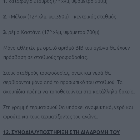
1
. καταφύγιο Σταυρός (7
χλμ, υψόμετρο 930μ)
ο
2
. «Μύλοι» (12
χλμ, υψ.350μ) – κεντρικός σταθμός
ο
3
. ρέμα Καστάνα (17
χλμ, υψόμετρο 700μ)
Μόνο αθλητές με ορατό αριθμό BIB του αγώνα θα έχουν
πρόσβαση σε σταθμούς τροφοδοσίας.
Στους σταθμούς τροφοδοσίας, σνακ και νερά θα
σερβίρονται μόνο από το προσωπικό του σταθμού. Τα
σκουπίδια πρέπει να τοποθετούνται στα κατάλληλα δοχεία.
Στη γραμμή τερματισμού θα υπάρχει αναψυκτικό, νερό και
φρούτα για τους τερματίζοντες του αγώνα.
12. ΣΥΝΟΔΙΑ/ΥΠΟΣΤΗΡΙΞΗ ΣΤΗ ΔΙΑΔΡΟΜΗ ΤΟΥ