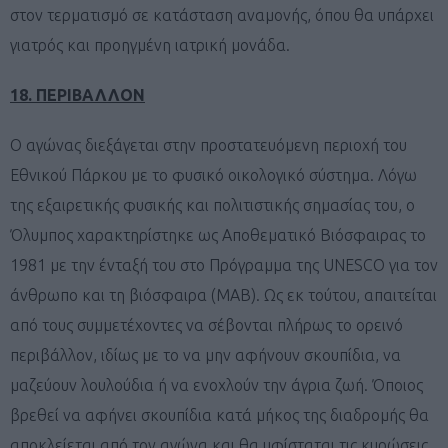
στον τερματισμό σε κατάσταση αναμονής, όπου θα υπάρχει
γιατρός και προηγμένη ιατρική μονάδα.
18. ΠΕΡΙΒΑΛΛΟΝ
Ο αγώνας διεξάγεται στην προστατευόμενη περιοχή του
Εθνικού Πάρκου με το φυσικό οικολογικό σύστημα. Λόγω
της εξαιρετικής φυσικής και πολιτιστικής σημασίας του, ο
Όλυμπος χαρακτηρίστηκε ως Αποθεματικό Βιόσφαιρας το
1981 με την ένταξή του στο Πρόγραμμα της UNESCO για τον
άνθρωπο και τη βιόσφαιρα (MAB). Ως εκ τούτου, απαιτείται
από τους συμμετέχοντες να σέβονται πλήρως το ορεινό
περιβάλλον, ιδίως με το να μην αφήνουν σκουπίδια, να
μαζεύουν λουλούδια ή να ενοχλούν την άγρια ​​ζωή. Όποιος
βρεθεί να αφήνει σκουπίδια κατά μήκος της διαδρομής θα
αποκλείεται από τον αγώνα και θα υφίσταται τις κυρώσεις