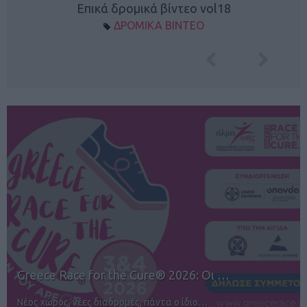
Επικά δρομικά βίντεο vol18
ΔΡΟΜΙΚΑ ΒΙΝΤΕΟ
eece Race for the Cure® 2026: Οι …
1
ος χώρος, νέες διαδρομές, πάντα ο ίδιο…
Αγ