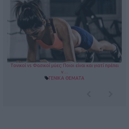
Τονικοί vs Φασικοί μύες: Ποιοι είναι και γιατί πρέπει
ν…
ΓΕΝΙΚΑ ΘΕΜΑΤΑ