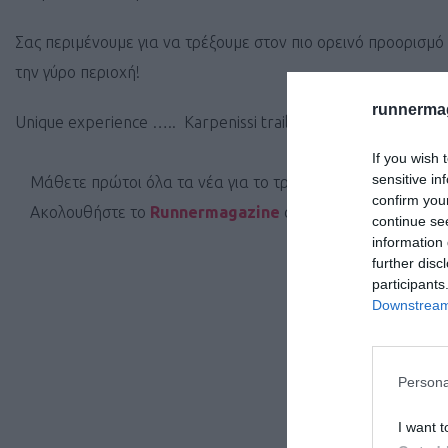
Σας περιμένουμε για να τρέξουμε στον πιο ορεινό προορισμ
την γύρο περιοχή!
runnermag
Unique experience ….. Karpenissi trail!!!
If you wish 
sensitive in
Μάθετε πρώτοι όλα τα νέα για το τρέξιμο στην Ελλάδα κα
confirm you
Ακολουθήστε το
Runnermagazine
σε
Instagram
,
Faceb
continue se
information 
further disc
participants
Downstream 
Persona
I want t