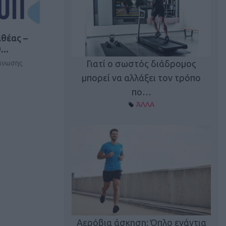
θέας –
20…
Γιατί ο σωστός διάδρομος
γάνωσης
ι καφεΐνη
Τ
μπορεί να αλλάξει τον τρόπο
Α ΘΕΜΑΤΑ
πο…
ΆΛΛΑ
utions: Η άσκηση
Κα
 για το 2026!
Αερόβια άσκηση: Όπλο ενάντια