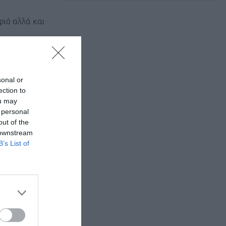
ριό αλλά και
sonal or
ection to
ou may
 personal
out of the
 downstream
B’s List of