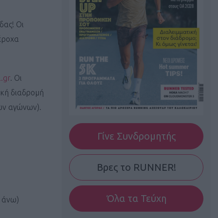
δας! Οι
πέροχα
.gr
. Οι
ρική διαδρομή
ων αγώνων).
Γίνε Συνδρομητής
Βρες το RUNNER!
Όλα τα Τεύχη
ι άνω)