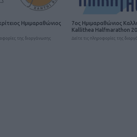
κρίτειος Ημιμαραθώνιος
7ος Ημιμαραθώνιος Καλλι
Kallithea Halfmarathon 
ροφορίες της διοργάνωσης
Δείτε τις πληροφορίες της διορ
Καφές κα
ΓΕΝΙΚ
New Year Resol
στην κορυφή