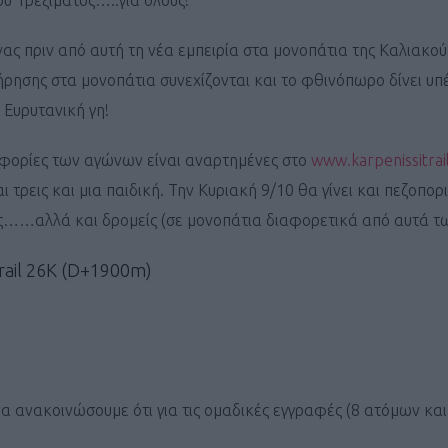
ύ Τρεξίματος…..για όλους!
νας πριν από αυτή τη νέα εμπειρία στα μονοπάτια της Καλιακού
ήρησης στα μονοπάτια συνεχίζονται και το φθινόπωρο δίνει υ
Ευρυτανική γη!
οφορίες των αγώνων είναι αναρτημένες στο
www.karpenissitrail
ι τρεις και μια παιδική. Την Κυριακή 9/10 θα γίνει και πεζοπο
ες……αλλά και δρομείς (σε μονοπάτια διαφορετικά από αυτά τ
rail 26K (D+1900m)
να ανακοινώσουμε ότι για τις ομαδικές εγγραφές (8 ατόμων κα