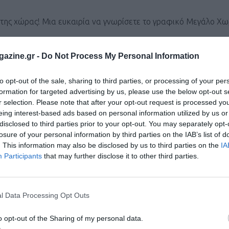
ό της χώρας! Μια ευκαιρία να γνωρίσετε το γραφικό Μεγάλο Χω
azine.gr -
Do Not Process My Personal Information
to opt-out of the sale, sharing to third parties, or processing of your per
formation for targeted advertising by us, please use the below opt-out s
ι τον κόσμο στο
GoogleNews του Runnermagazine
.
r selection. Please note that after your opt-out request is processed y
ook
και
Twitter
.
eing interest-based ads based on personal information utilized by us or
disclosed to third parties prior to your opt-out. You may separately opt-
losure of your personal information by third parties on the IAB’s list of
. This information may also be disclosed by us to third parties on the
IA
Participants
that may further disclose it to other third parties.
l Data Processing Opt Outs
o opt-out of the Sharing of my personal data.