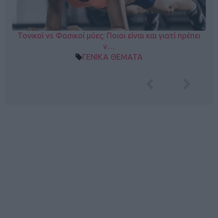
Τονικοί vs Φασικοί μύες: Ποιοι είναι και γιατί πρέπει
ν…
ΓΕΝΙΚΑ ΘΕΜΑΤΑ