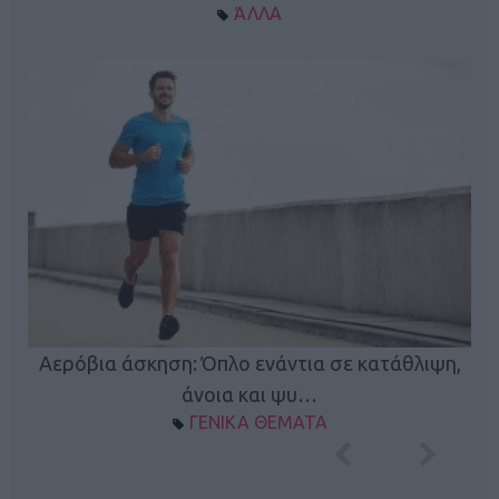
ΆΛΛΑ
Κ
Αερόβια άσκηση: Όπλο ενάντια σε κατάθλιψη,
φή
άνοια και ψυ…
ΓΕΝΙΚΑ ΘΕΜΑΤΑ