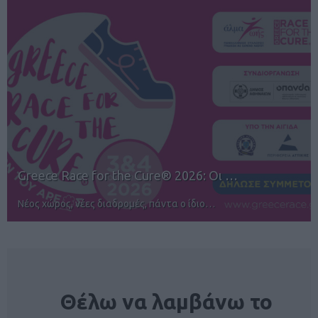
12ος TUI Rhodes Marathon: Άνοιγμα ε…
Αγώνες για όλους στην Ρόδο
NEWSLETTER
Θέλω να λαμβάνω το