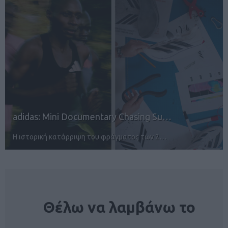
19th Alonissos Challenge: Έναρξη εγ…
Αγώνες τρεξίματος και κολύμβησης στην Αλ…
NEWSLETTER
Θέλω να λαμβάνω το