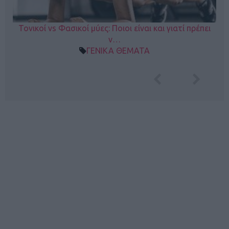
Τονικοί vs Φασικοί μύες: Ποιοι είναι και γιατί πρέπει
ν…
ΓΕΝΙΚΑ ΘΕΜΑΤΑ