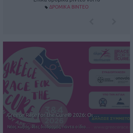
ΔΡΟΜΙΚΑ ΒΙΝΤΕΟ
12ος TUI Rhodes Marathon: Άνοιγμα ε…
Αγώνες για όλους στην Ρόδο