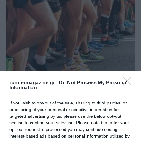
Επιστροφή στους λαϊκούς αγώνες!
runnermagazine.gr -
Do Not Process My Personal
Information
Από τη στήλη «Ιστορίες του Δρόμου» της Χριστίνας
If you wish to opt-out of the sale, sharing to third parties, or
Φωτεινοπούλου
processing of your personal or sensitive information for
targeted advertising by us, please use the below opt-out
section to confirm your selection. Please note that after your
opt-out request is processed you may continue seeing
interest-based ads based on personal information utilized by