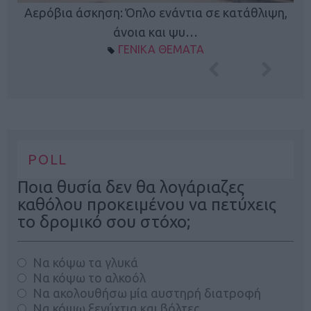
Κ
Αερόβια άσκηση: Όπλο ενάντια σε κατάθλιψη,
φή
άνοια και ψυ…
ΓΕΝΙΚΑ ΘΕΜΑΤΑ
POLL
Ποια θυσία δεν θα λογάριαζες
καθόλου προκειμένου να πετύχεις
το δρομικό σου στόχο;
Να κόψω τα γλυκά
Να κόψω το αλκοόλ
Να ακολουθήσω μία αυστηρή διατροφή
Να κόψω ξενύχτια και βόλτες