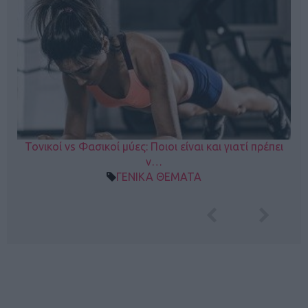
Τονικοί vs Φασικοί μύες: Ποιοι είναι και γιατί πρέπει
ν…
ΓΕΝΙΚΑ ΘΕΜΑΤΑ