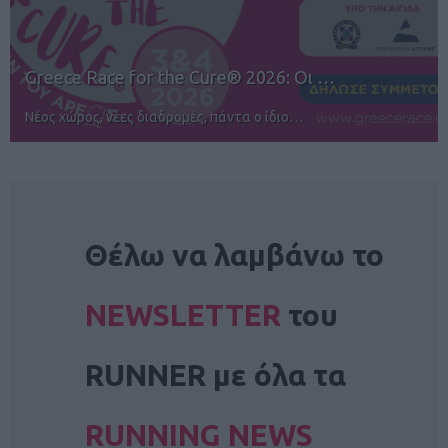
12ος TUI Rhodes Marathon: Άνοιγμα ε…
Αγώνες για όλους στην Ρόδο
NEWSLETTER
Θέλω να λαμβάνω το
NEWSLETTER
του
RUNNER με όλα τα
RUNNING NEWS