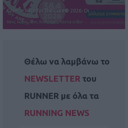
12ος TUI Rhodes Marathon: Άνοιγμα ε…
Αγώνες για όλους στην Ρόδο
NEWSLETTER
Θέλω να λαμβάνω το
NEWSLETTER
του
RUNNER με όλα τα
RUNNING NEWS