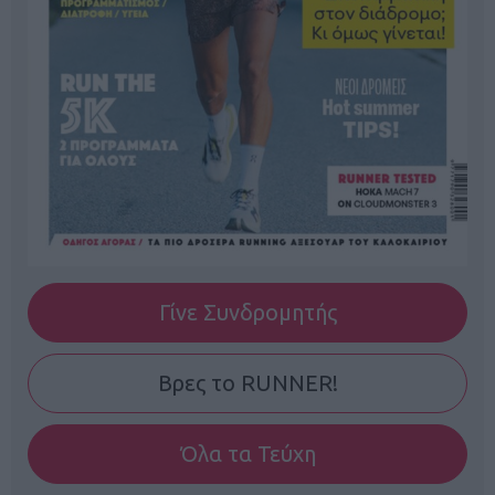
Γίνε Συνδρομητής
Βρες το RUNNER!
Όλα τα Τεύχη