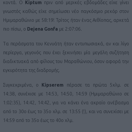
κοντά. O
Kiptum
πριν από μερικές εβδομάδες είχε γίνει
γνωστός καθώς είχε σημείωσει νέο παγκόσμιο ρεκόρ στον
Ημιμαραθώνιο με 58:19! Τρίτος ήταν ένας Αιθίοπας, αρκετά
πιο πίσω, ο
Dejena Gonfa
με 2:07:06.
Tα περάσματα του Κενυάτη ήταν εντυπωσιακά, αν και λίγο
περίεργα, γεγονός που έχει ξεκινήσει μία μεγάλη συζήτηση
διαδικτυακά από φίλους του Μαραθώνιου, όσον αφορά την
εγκυρότητα της διαδρομής.
Συγκεκριμένα, ο
Kipserem
πέρασε τα πρώτα 5χλμ. σε
14:38, συνέχισε με 14:53, 14:50, 14:59 (Ημιμαραθώνιο σε
1:02:35), 14:42, 14:42, για να κάνει ένα ακραίο ανέβασμα
από το 30ο έως το 35ο χλμ. σε 13:55 (!), και να συνεχίσει με
14:59 από το 35ο έως το 40ο χλμ.