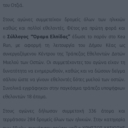
του Οτζιά.
Στους αγώνες συμμετείχαν δρομείς όλων των ηλικιών
καθώς και πολλοί εθελοντές. Φέτος για πρώτη φορά και
ο
Σύλλογος “Όραμα Ελπίδας”
έδωσε το παρόν στο Kea
Run, με αφορμή τη λειτουργία του Δήμου Κέας ως
συνεργαζόμενου Κέντρου της Τράπεζας Εθελοντών Δοτών
Μυελού των Οστών. Οι συμμετέχοντες του αγώνα είχαν τη
δυνατότητα να ενημερωθούν, καθώς και να δώσουν δείγμα
σάλιου ώστε να γίνουν εθελοντές δότες μυελού των οστών.
Συνολικά εγγράφηκαν στην παγκόσμια τράπεζα υποψήφιων
εθελοντών 18 άτομα.
Στους αγώνες δήλωσαν συμμετοχή 336 άτομα και
τερμάτισαν 284 δρομείς όλων των ηλικιών. Στην κατηγορία
των 10 χλμ. τερμάτισαν πρώτοι μαζί ο ΧΡΗΣΤΟΣ ΧΑΣΙΩΤΗΣ