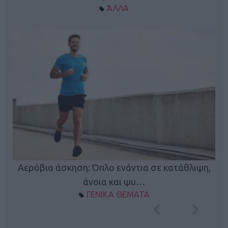
ΆΛΛΑ
Κ
Αερόβια άσκηση: Όπλο ενάντια σε κατάθλιψη,
φή
άνοια και ψυ…
ΓΕΝΙΚΑ ΘΕΜΑΤΑ