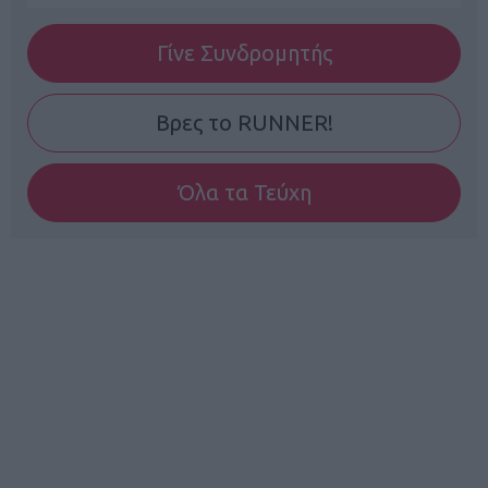
Γίνε Συνδρομητής
Βρες το RUNNER!
Όλα τα Τεύχη