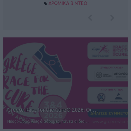
ΔΡΟΜΙΚΑ ΒΙΝΤΕΟ
12ος TUI Rhodes Marathon: Άνοιγμα ε…
Αγώνες για όλους στην Ρόδο