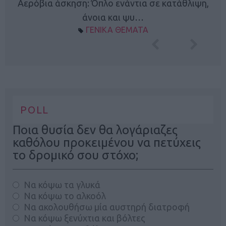
Κ
Αερόβια άσκηση: Όπλο ενάντια σε κατάθλιψη,
φή
άνοια και ψυ…
ΓΕΝΙΚΑ ΘΕΜΑΤΑ
POLL
Ποια θυσία δεν θα λογάριαζες
καθόλου προκειμένου να πετύχεις
το δρομικό σου στόχο;
Να κόψω τα γλυκά
Να κόψω το αλκοόλ
Να ακολουθήσω μία αυστηρή διατροφή
Να κόψω ξενύχτια και βόλτες