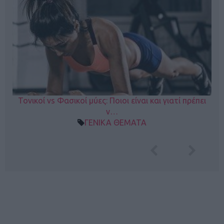
Τονικοί vs Φασικοί μύες: Ποιοι είναι και γιατί πρέπει
ν…
ΓΕΝΙΚΑ ΘΕΜΑΤΑ