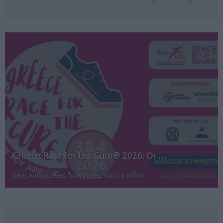
12ος TUI Rhodes Marathon: Άνοιγμα ε…
Αγώνες για όλους στην Ρόδο