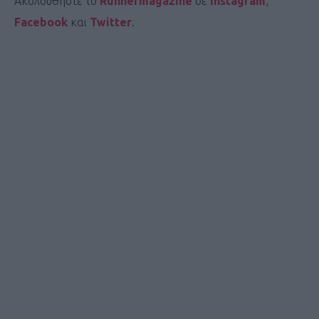
Ακολουθήστε το
Runnermagazine
σε
Instagram
,
Facebook
και
Twitter
.