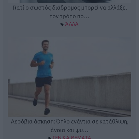
Γιατί ο σωστός διάδρομος μπορεί να αλλάξει
τον τρόπο πο…
ΆΛΛΑ
Κ
Αερόβια άσκηση: Όπλο ενάντια σε κατάθλιψη,
φή
άνοια και ψυ…
ΓΕΝΙΚΑ ΘΕΜΑΤΑ