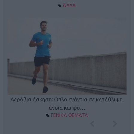
ΆΛΛΑ
Κ
Αερόβια άσκηση: Όπλο ενάντια σε κατάθλιψη,
φή
άνοια και ψυ…
ΓΕΝΙΚΑ ΘΕΜΑΤΑ