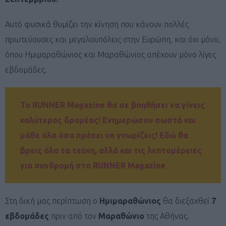
Αυτό φυσικά θυμίζει την κίνηση που κάνουν πολλές
πρωτεύουσες και μεγαλουπόλεις στην Ευρώπη, και όχι μόνο,
όπου Ημιμαραθώνιος και Μαραθώνιος απέχουν μόνο λίγες
εβδομάδες.
To RUNNER Magazine θα σε βοηθήσει να γίνεις
καλύτερος δρομέας! Ενημερώσου σωστά και
μάθε όλα όσα πρέπει να γνωρίζεις!
Εδώ θα
βρεις όλα τα τεύχη, αλλά και τις λεπτομέρειες
για συνδρομή στο RUNNER Magazine
Στη δική μας περίπτωση ο
Ημιμαραθώνιος
θα διεξαχθεί
7
εβδομάδες
πριν από τον
Μαραθώνιο
της Αθήνας.