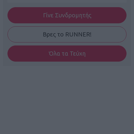
Γίνε Συνδρομητής
Βρες το RUNNER!
Όλα τα Τεύχη